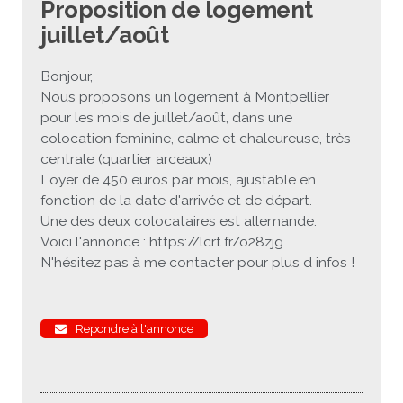
Proposition de logement
juillet/août
JEU
écolotude
Notre équipe
Partenaires institutionnels
Cours enfants / ados
Infos profs d’allemand
Cercle de lecture
Niveaux de base
Conseil de mobilité
Jumelage Heidelberg / Montpellier
Coopérations culturelles et pédagogiques
Les Mystères de Heidelberg
Cours particuliers
Infos pour les parents
Onleihe – Prêt en ligne
Equipe de Montpellier
Perfectionnement
Matériel pédagogique
Bonjour,
Nous proposons un logement à Montpellier
Petites annonces
Plan d’accès
Réseaux franco-allemands en LR
99Ballons
Stages intensifs
Section Internationale Allemand
Coaching individuel
Equipe de Heidelberg
50 ans en 2016
Cours thématiques
Formation des enseignants
pour les mois de juillet/août, dans une
colocation feminine, calme et chaleureuse, très
Brieffreunde@correspondants
Réseau d’affaires
Centre d’examens
AbiBac
Point info
Parcourir les annonces
Maison de Montpellier
Atelier de chant
centrale (quartier arceaux)
Loyer de 450 euros par mois, ajustable en
Classe@Klasse
Liens utiles
Inscriptions et tarifs
Volontariat écologique
Rédiger une annonce
Formation professionnelle
fonction de la date d'arrivée et de départ.
Une des deux colocataires est allemande.
Inscription à notre newsletter
Tandem linguistique
Opportunités
Inscription pour les classes françaises
Voici l'annonce : https://lcrt.fr/o28zjg
N'hésitez pas à me contacter pour plus d infos !
Actualités
Anmeldung für deutsche Klassen
Repondre à l'annonce