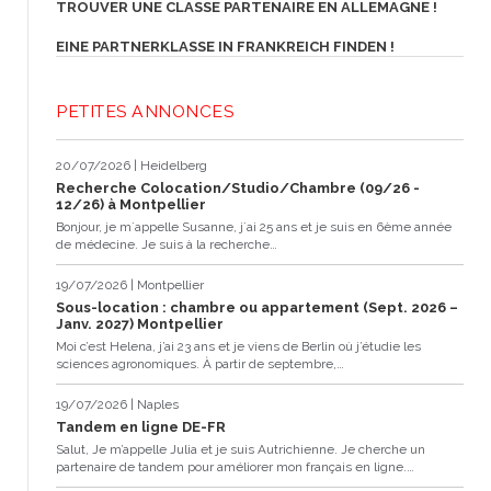
TROUVER UNE CLASSE PARTENAIRE EN ALLEMAGNE !
EINE PARTNERKLASSE IN FRANKREICH FINDEN !
PETITES ANNONCES
20/07/2026 | Heidelberg
Recherche Colocation/Studio/Chambre (09/26 -
12/26) à Montpellier
Bonjour, je m´appelle Susanne, j´ai 25 ans et je suis en 6ème année
de médecine. Je suis à la recherche…
19/07/2026 | Montpellier
Sous-location : chambre ou appartement (Sept. 2026 –
Janv. 2027) Montpellier
Moi c’est Helena, j’ai 23 ans et je viens de Berlin où j’étudie les
sciences agronomiques. À partir de septembre,…
19/07/2026 | Naples
Tandem en ligne DE-FR
Salut, Je m’appelle Julia et je suis Autrichienne. Je cherche un
partenaire de tandem pour améliorer mon français en ligne.…