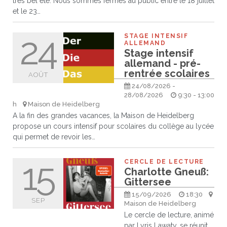
très bel été. Nous sommes fermés au public entre le 18 juillet
et le 23…
24
STAGE INTENSIF
ALLEMAND
Stage intensif
allemand - pré-
rentrée scolaires
AOÛT
24/08/2026 -
28/08/2026
9:30 - 13:00
h
Maison de Heidelberg
A la fin des grandes vacances, la Maison de Heidelberg
propose un cours intensif pour scolaires du collège au lycée
qui permet de revoir les…
15
CERCLE DE LECTURE
Charlotte Gneuß:
Gittersee
15/09/2026
18:30
SEP
Maison de Heidelberg
Le cercle de lecture, animé
par Lyris Lawaty, se réunit