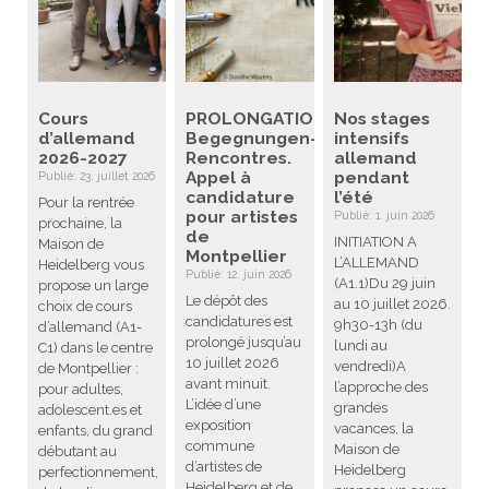
Cours
PROLONGATION
Nos stages
d’allemand
Begegnungen-
intensifs
2026-2027
Rencontres.
allemand
Appel à
pendant
Publié: 23. juillet 2026
candidature
l’été
Pour la rentrée
pour artistes
Publié: 1. juin 2026
prochaine, la
de
INITIATION A
Maison de
Montpellier
L’ALLEMAND
Heidelberg vous
Publié: 12. juin 2026
(A1.1)Du 29 juin
propose un large
Le dépôt des
au 10 juillet 2026.
choix de cours
candidatures est
9h30-13h (du
d’allemand (A1-
prolongé jusqu’au
lundi au
C1) dans le centre
10 juillet 2026
vendredi)A
de Montpellier :
avant minuit.
l’approche des
pour adultes,
L’idée d’une
grandes
adolescent.es et
exposition
vacances, la
enfants, du grand
commune
Maison de
débutant au
d’artistes de
Heidelberg
perfectionnement,
Heidelberg et de