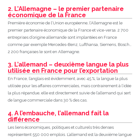
2. L’Allemagne – le premier partenaire
JEU
écolotude
Notre équipe
Partenaires institutionnels
Cours enfants / ados
Infos profs d’allemand
Cercle de lecture
Niveaux de base
économique de la France
Première économie de l’Union européenne, l’Allemagne est le
Conseil de mobilité
Jumelage Heidelberg / Montpellier
Coopérations culturelles et pédagogiques
Les Mystères de Heidelberg
Cours particuliers
Infos pour les parents
Onleihe – Prêt en ligne
Equipe de Montpellier
Perfectionnement
Matériel pédagogique
premier partenaire économique de la France et vice-versa. 2 700
entreprises d’origine allemande sont implantées en France
Petites annonces
Plan d’accès
Réseaux franco-allemands en LR
99Ballons
Stages intensifs
Section Internationale Allemand
Coaching individuel
Equipe de Heidelberg
50 ans en 2016
Cours thématiques
Formation des enseignants
comme par exemple Mercedes-Benz, Lufthansa, Siemens, Bosch…
2 200 françaises le sont en Allemagne.
Brieffreunde@correspondants
Réseau d’affaires
Centre d’examens
AbiBac
Point info
Parcourir les annonces
Maison de Montpellier
Atelier de chant
3. L’allemand – deuxième langue la plus
Classe@Klasse
Liens utiles
Inscriptions et tarifs
Volontariat écologique
Rédiger une annonce
Formation professionnelle
utilisée en France pour l’exportation
En France, l’anglais est évidemment, avec 45 %, la langue la plus
Inscription à notre newsletter
Tandem linguistique
Opportunités
Inscription pour les classes françaises
utilisée pour les affaires commerciales, mais contrairement à l’idée
la plus répandue, elle est directement suivie de l’allemand qui sert
Actualités
Anmeldung für deutsche Klassen
de langue commerciale dans 30 % des cas.
4. A l’embauche, l’allemand fait la
différence
Les liens économiques, politiques et culturels très denses
représentent 550 000 emplois. L’allemand est la deuxième langue