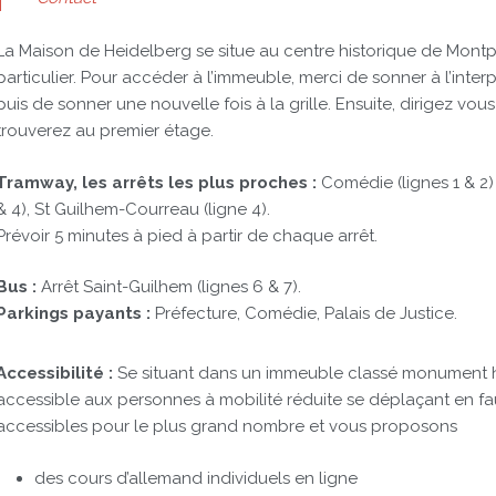
La Maison de Heidelberg se situe au centre historique de Montpe
particulier. Pour accéder à l’immeuble, merci de sonner à l’inter
puis de sonner une nouvelle fois à la grille. Ensuite, dirigez v
trouverez au premier étage.
Tramway, les arrêts les plus proches :
Comédie (lignes 1 & 2) ,
& 4), St Guilhem-Courreau (ligne 4).
Prévoir 5 minutes à pied à partir de chaque arrêt.
Bus :
Arrêt Saint-Guilhem (lignes 6 & 7).
Parkings payants :
Préfecture, Comédie, Palais de Justice.
Accessibilité :
Se situant dans un immeuble classé monument hi
accessible aux personnes à mobilité réduite se déplaçant en fau
accessibles pour le plus grand nombre et vous proposons
des cours d’allemand individuels en ligne