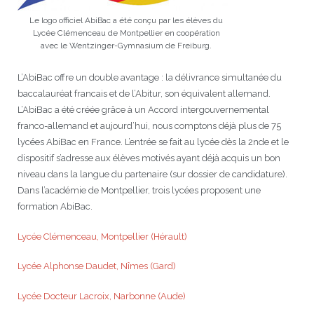
Le logo officiel AbiBac a été conçu par les élèves du
JEU
écolotude
Notre équipe
Partenaires institutionnels
Cours enfants / ados
Infos profs d’allemand
Cercle de lecture
Niveaux de base
Lycée Clémenceau de Montpellier en coopération
avec le Wentzinger-Gymnasium de Freiburg.
Conseil de mobilité
Jumelage Heidelberg / Montpellier
Coopérations culturelles et pédagogiques
Les Mystères de Heidelberg
Cours particuliers
Infos pour les parents
Onleihe – Prêt en ligne
Equipe de Montpellier
Perfectionnement
Matériel pédagogique
L’AbiBac offre un double avantage : la délivrance simultanée du
Petites annonces
Plan d’accès
Réseaux franco-allemands en LR
99Ballons
Stages intensifs
Section Internationale Allemand
Coaching individuel
Equipe de Heidelberg
50 ans en 2016
Cours thématiques
Formation des enseignants
baccalauréat francais et de l’Abitur, son équivalent allemand.
L’AbiBac a été créée grâce à un Accord intergouvernemental
Brieffreunde@correspondants
Réseau d’affaires
Centre d’examens
AbiBac
Point info
Parcourir les annonces
Maison de Montpellier
Atelier de chant
franco-allemand et aujourd’hui, nous comptons déjà plus de 75
lycées AbiBac en France. L’entrée se fait au lycée dès la 2nde et le
Classe@Klasse
Liens utiles
Inscriptions et tarifs
Volontariat écologique
Rédiger une annonce
Formation professionnelle
dispositif s’adresse aux élèves motivés ayant déjà acquis un bon
niveau dans la langue du partenaire (sur dossier de candidature).
Inscription à notre newsletter
Tandem linguistique
Opportunités
Inscription pour les classes françaises
Dans l’académie de Montpellier, trois lycées proposent une
formation AbiBac.
Actualités
Anmeldung für deutsche Klassen
Lycée Clémenceau, Montpellier (Hérault)
Lycée Alphonse Daudet, Nîmes (Gard)
Lycée Docteur Lacroix, Narbonne (Aude)