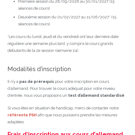
Première session du 28/09/2026 au 30/01/2027 (15
séances de cours)
JEU
écolotude
Notre équipe
Partenaires institutionnels
Cours enfants / ados
Infos profs d’allemand
Cercle de lecture
Niveaux de base
Deuxième session du 01/02/2027 au 11/06/2027* (15
séances de cours)
Conseil de mobilité
Jumelage Heidelberg / Montpellier
Coopérations culturelles et pédagogiques
Les Mystères de Heidelberg
Cours particuliers
Infos pour les parents
Onleihe – Prêt en ligne
Equipe de Montpellier
Perfectionnement
Matériel pédagogique
*Les cours du lundi, jeudi et du vendredi ont leur dernière date
Petites annonces
Plan d’accès
Réseaux franco-allemands en LR
99Ballons
Stages intensifs
Section Internationale Allemand
Coaching individuel
Equipe de Heidelberg
50 ans en 2016
Cours thématiques
Formation des enseignants
régulière une semaine plus tard, y compris le cours grands
débutants de la 2e session (semaine 24).
Brieffreunde@correspondants
Réseau d’affaires
Centre d’examens
AbiBac
Point info
Parcourir les annonces
Maison de Montpellier
Atelier de chant
Classe@Klasse
Liens utiles
Inscriptions et tarifs
Volontariat écologique
Rédiger une annonce
Formation professionnelle
Modalités d’inscription
Inscription à notre newsletter
Tandem linguistique
Opportunités
Inscription pour les classes françaises
Il n’y a
pas de prérequis
pour votre inscription en cours
d’allemand. Pour trouver le cours adéquat pour votre niveau
Actualités
Anmeldung für deutsche Klassen
d’entrée, nous vous proposons un
test d’allemand standardisé
.
Si vous êtes en situation de handicap, merci de contacter notre
référente PSH
afin que nous puissions prendre les mesures
adaptées.
Frais d‘inscription aux cours d’allemand