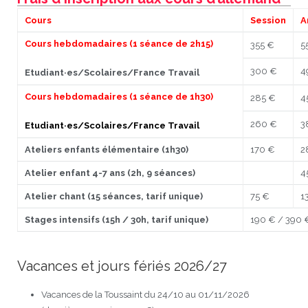
Cours
Session
A
Cours hebdomadaires (1 séance de 2h15)
355 €
5
300 €
4
Etudiant·es/Scolaires/France Travail
Cours hebdomadaires (1 séance de 1h30)
285 €
4
260 €
3
Etudiant·es/Scolaires/France Travail
Ateliers enfants élémentaire (1h30)
170 €
2
Atelier enfant 4-7 ans (2h, 9 séances)
4
Atelier chant (15 séances, tarif unique)
75 €
1
Stages intensifs (15h / 30h, tarif unique)
190 € / 390 
Vacances et jours fériés 2026/27
Vacances de la Toussaint du 24/10 au 01/11/2026