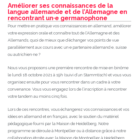
Améliorer ses connaissances de la
langue allemande et de l’Allemagne en
JEU
écolotude
Notre équipe
Partenaires institutionnels
Cours enfants / ados
Infos profs d’allemand
Cercle de lecture
Niveaux de base
rencontrant un·e germanophone
Conseil de mobilité
Jumelage Heidelberg / Montpellier
Coopérations culturelles et pédagogiques
Les Mystères de Heidelberg
Cours particuliers
Infos pour les parents
Onleihe – Prêt en ligne
Equipe de Montpellier
Perfectionnement
Matériel pédagogique
Pour mettre en pratique vos connaissances en allemand, améliorer
votre expression orale et connaître tout de l’Allemagne et des
Petites annonces
Plan d’accès
Réseaux franco-allemands en LR
99Ballons
Stages intensifs
Section Internationale Allemand
Coaching individuel
Equipe de Heidelberg
50 ans en 2016
Cours thématiques
Formation des enseignants
Allemands, quoi de mieux que d’échanger vos points de vue
parallèlement aux cours avec un·e partenaire allemand·e, suisse
Brieffreunde@correspondants
Réseau d’affaires
Centre d’examens
AbiBac
Point info
Parcourir les annonces
Maison de Montpellier
Atelier de chant
ou autrichien·ne ?
Nous vous proposons une première rencontre de mise en binôme
Classe@Klasse
Liens utiles
Inscriptions et tarifs
Volontariat écologique
Rédiger une annonce
Formation professionnelle
le lundi 18 octobre 2021 à 19h (suivi d’un Stammtisch) et vous vous
organisez ensuite pour vous rencontrer dans un cadre à votre
Inscription à notre newsletter
Tandem linguistique
Opportunités
Inscription pour les classes françaises
convenance. Vous vous engagez lors de l’inscription à rencontrer
votre tandem au moins cinq fois.
Actualités
Anmeldung für deutsche Klassen
Lors de ces rencontres, vous échangerez vos connaissances et vos
idées en allemand et en français, avec le soutien du matériel
pédagogique fourni par la Maison de Heidelberg. Notre
programme se déroule à Montpellier ou à distance grâce à notre
collaboration étroite avec la Maison de Montpellier à Heidelberg.