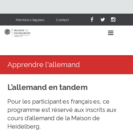
Mentions légales
Contact
Apprendre l'allemand
AGENDA CULTUREL
L’allemand en tandem
APPRENDRE L’ALLEMAND
Événements
Pour les participant·es français·es, ce
NOS SERVICES
Lieux
Pourquoi apprendre l’allemand
programme est réservé aux inscrits aux
HEIDELBERG & NOUS
Catégories
Cours d’allemand
Bibliothèque
cours d’allemand de la Maison de
Heidelberg.
PARTENAIRES
L’allemand dans le scolaire
Deutsch-französische Corona-Chroniken
Visite en photos
Cours pour adultes
Dernières acquisitions