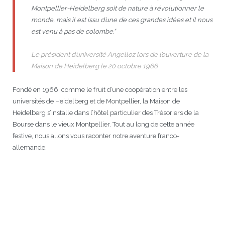
Montpellier-Heidelberg soit de nature à révolutionner le
JEU
écolotude
Notre équipe
Partenaires institutionnels
Cours enfants / ados
Infos profs d’allemand
Cercle de lecture
Niveaux de base
monde, mais il est issu d’une de ces grandes idées et il nous
est venu à pas de colombe.“
Conseil de mobilité
Jumelage Heidelberg / Montpellier
Coopérations culturelles et pédagogiques
Les Mystères de Heidelberg
Cours particuliers
Infos pour les parents
Onleihe – Prêt en ligne
Equipe de Montpellier
Perfectionnement
Matériel pédagogique
Le président d’université Angelloz lors de l’ouverture de la
Petites annonces
Plan d’accès
Réseaux franco-allemands en LR
99Ballons
Stages intensifs
Section Internationale Allemand
Coaching individuel
Equipe de Heidelberg
50 ans en 2016
Cours thématiques
Formation des enseignants
Maison de Heidelberg le 20 octobre 1966
Brieffreunde@correspondants
Réseau d’affaires
Centre d’examens
AbiBac
Point info
Parcourir les annonces
Maison de Montpellier
Atelier de chant
Fondé en 1966, comme le fruit d’une coopération entre les
universités de Heidelberg et de Montpellier, la Maison de
Classe@Klasse
Liens utiles
Inscriptions et tarifs
Volontariat écologique
Rédiger une annonce
Formation professionnelle
Heidelberg s’installe dans l’hôtel particulier des Trésoriers de la
Bourse dans le vieux Montpellier. Tout au long de cette année
Inscription à notre newsletter
Tandem linguistique
Opportunités
Inscription pour les classes françaises
festive, nous allons vous raconter notre aventure franco-
allemande.
Actualités
Anmeldung für deutsche Klassen