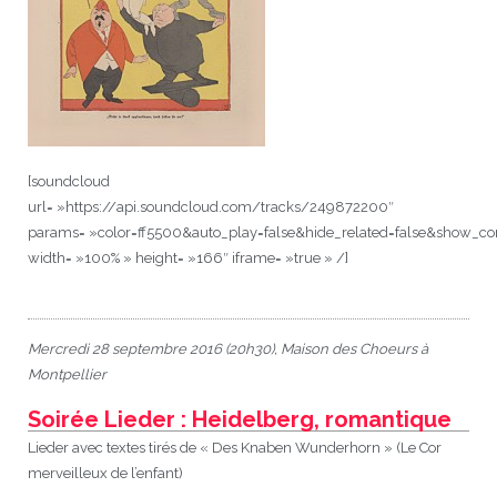
[soundcloud
url= »https://api.soundcloud.com/tracks/249872200″
params= »color=ff5500&auto_play=false&hide_related=false&show_c
width= »100% » height= »166″ iframe= »true » /]
Mercredi 28 septembre 2016 (20h30), Maison des Choeurs à
Montpellier
Soirée Lieder : Heidelberg, romantique
Lieder avec textes tirés de « Des Knaben Wunderhorn » (Le Cor
merveilleux de l’enfant)