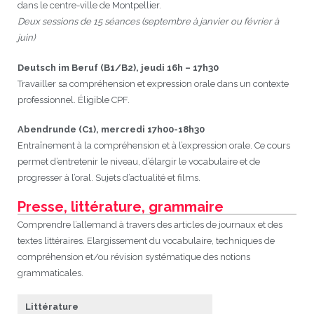
dans le centre-ville de Montpellier.
Deux sessions de 15 séances (septembre à janvier ou février à
JEU
écolotude
Notre équipe
Partenaires institutionnels
Cours enfants / ados
Infos profs d’allemand
Cercle de lecture
Niveaux de base
juin)
Conseil de mobilité
Jumelage Heidelberg / Montpellier
Coopérations culturelles et pédagogiques
Les Mystères de Heidelberg
Cours particuliers
Infos pour les parents
Onleihe – Prêt en ligne
Equipe de Montpellier
Perfectionnement
Matériel pédagogique
Deutsch im Beruf (B1/B2), jeudi 16h – 17h30
Travailler sa compréhension et expression orale dans un contexte
Petites annonces
Plan d’accès
Réseaux franco-allemands en LR
99Ballons
Stages intensifs
Section Internationale Allemand
Coaching individuel
Equipe de Heidelberg
50 ans en 2016
Cours thématiques
Formation des enseignants
professionnel. Éligible CPF.
Brieffreunde@correspondants
Réseau d’affaires
Centre d’examens
AbiBac
Point info
Parcourir les annonces
Maison de Montpellier
Atelier de chant
Abendrunde (C1), mercredi 17h00-18h30
Entraînement à la compréhension et à l’expression orale. Ce cours
Classe@Klasse
Liens utiles
Inscriptions et tarifs
Volontariat écologique
Rédiger une annonce
Formation professionnelle
permet d’entretenir le niveau, d’élargir le vocabulaire et de
progresser à l’oral. Sujets d’actualité et films.
Inscription à notre newsletter
Tandem linguistique
Opportunités
Inscription pour les classes françaises
Presse, littérature, grammaire
Actualités
Anmeldung für deutsche Klassen
Comprendre l’allemand à travers des articles de journaux et des
textes littéraires. Elargissement du vocabulaire, techniques de
compréhension et/ou révision systématique des notions
grammaticales.
Littérature