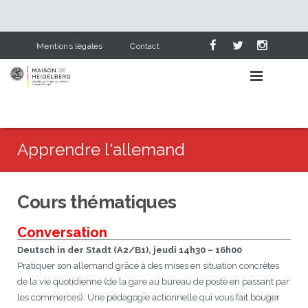
Mentions légales
Contact
Apprendre l'allemand
AGENDA CULTUREL
Cours thématiques
APPRENDRE L’ALLEMAND
Événements
Conversation
NOS SERVICES
Lieux
Pourquoi apprendre l’allemand
Deutsch in der Stadt (A2/B1), jeudi 14h30 – 16h00
Pratiquer son allemand grâce à des mises en situation concrètes
HEIDELBERG & NOUS
Catégories
Cours d’allemand
Bibliothèque
de la vie quotidienne (de la gare au bureau de poste en passant par
les commerces). Une pédagogie actionnelle qui vous fait bouger
PARTENAIRES
L’allemand dans le scolaire
Deutsch-französische Corona-Chroniken
Visite en photos
Cours pour adultes
Dernières acquisitions