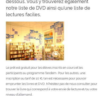
dessous. Vous y trouverez également
notre liste de DVD ainsi qu’une liste de
JEU
écolotude
Notre équipe
Partenaires institutionnels
Cours enfants / ados
Infos profs d’allemand
Cercle de lecture
Niveaux de base
lectures faciles.
Conseil de mobilité
Jumelage Heidelberg / Montpellier
Coopérations culturelles et pédagogiques
Les Mystères de Heidelberg
Cours particuliers
Infos pour les parents
Onleihe – Prêt en ligne
Equipe de Montpellier
Perfectionnement
Matériel pédagogique
Petites annonces
Plan d’accès
Réseaux franco-allemands en LR
99Ballons
Stages intensifs
Section Internationale Allemand
Coaching individuel
Equipe de Heidelberg
50 ans en 2016
Cours thématiques
Formation des enseignants
Brieffreunde@correspondants
Réseau d’affaires
Centre d’examens
AbiBac
Point info
Parcourir les annonces
Maison de Montpellier
Atelier de chant
Classe@Klasse
Liens utiles
Inscriptions et tarifs
Volontariat écologique
Rédiger une annonce
Formation professionnelle
Inscription à notre newsletter
Tandem linguistique
Opportunités
Inscription pour les classes françaises
Le prêt est gratuit pour les élèves inscrits en cours et les
Actualités
Anmeldung für deutsche Klassen
participants au programme Tandem. Pour les autres, une
inscription au tarif de 10 €/an est nécessaire pour pouvoir
emprunter les livres et DVD. N’hésitez pas de nous consulter pour
trouver le livre qui correspond à votre envie de lecture et/ou votre
niveau d’allemand.