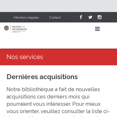
Mentions légales
Contact
Nos services
AGENDA CULTUREL
Dernières acquisitions
APPRENDRE L’ALLEMAND
Événements
Notre bibliothèque a fait de nouvelles
NOS SERVICES
Lieux
Pourquoi apprendre l’allemand
acquisitions ces derniers mois qui
HEIDELBERG & NOUS
Catégories
Cours d’allemand
Bibliothèque
pourraient vous intéresser. Pour mieux
vous orienter, veuillez consulter la liste ci-
PARTENAIRES
L’allemand dans le scolaire
Deutsch-französische Corona-Chroniken
Visite en photos
Cours pour adultes
Dernières acquisitions