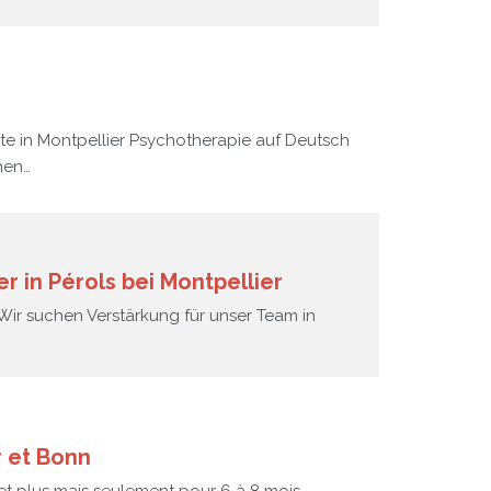
te in Montpellier Psychotherapie auf Deutsch
hen…
r in Pérols bei Montpellier
. Wir suchen Verstärkung für unser Team in
r et Bonn
et plus mais seulement pour 6 à 8 mois…