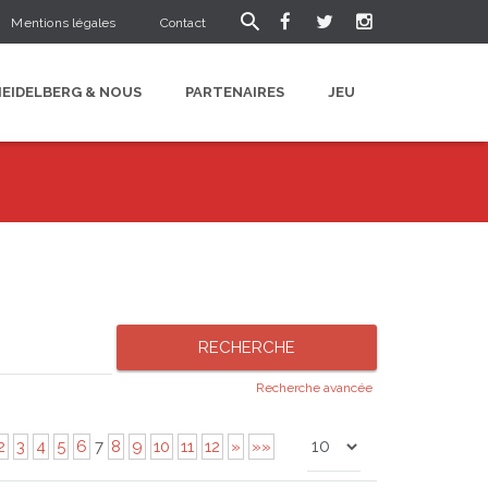
Mentions légales
Contact
HEIDELBERG & NOUS
PARTENAIRES
JEU
Recherche avancée
2
3
4
5
6
7
8
9
10
11
12
»
»»