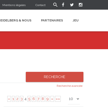
Mentions légales
Contact
HEIDELBERG & NOUS
PARTENAIRES
JEU
Recherche avancée
«
1
2
3
4
5
6
7
8
9
»
»»