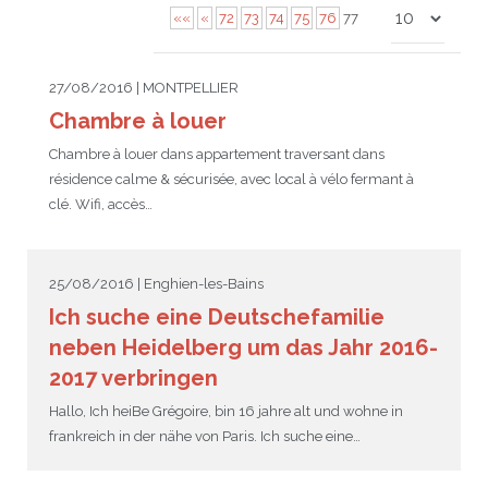
««
«
72
73
74
75
76
77
JEU
écolotude
Notre équipe
Partenaires institutionnels
Cours enfants / ados
Infos profs d’allemand
Cercle de lecture
Niveaux de base
27/08/2016 | MONTPELLIER
Conseil de mobilité
Jumelage Heidelberg / Montpellier
Coopérations culturelles et pédagogiques
Les Mystères de Heidelberg
Cours particuliers
Infos pour les parents
Onleihe – Prêt en ligne
Equipe de Montpellier
Perfectionnement
Matériel pédagogique
Chambre à louer
Petites annonces
Plan d’accès
Réseaux franco-allemands en LR
99Ballons
Stages intensifs
Section Internationale Allemand
Coaching individuel
Equipe de Heidelberg
50 ans en 2016
Cours thématiques
Formation des enseignants
Chambre à louer dans appartement traversant dans
résidence calme & sécurisée, avec local à vélo fermant à
Brieffreunde@correspondants
Réseau d’affaires
Centre d’examens
AbiBac
Point info
Parcourir les annonces
Maison de Montpellier
Atelier de chant
clé. Wifi, accès…
Classe@Klasse
Liens utiles
Inscriptions et tarifs
Volontariat écologique
Rédiger une annonce
Formation professionnelle
25/08/2016 | Enghien-les-Bains
Inscription à notre newsletter
Tandem linguistique
Opportunités
Inscription pour les classes françaises
Ich suche eine Deutschefamilie
Actualités
Anmeldung für deutsche Klassen
neben Heidelberg um das Jahr 2016-
2017 verbringen
Hallo, Ich heiBe Grégoire, bin 16 jahre alt und wohne in
frankreich in der nähe von Paris. Ich suche eine…