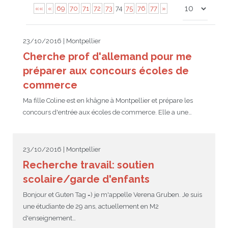
««
«
69
70
71
72
73
74
75
76
77
»
JEU
écolotude
Notre équipe
Partenaires institutionnels
Cours enfants / ados
Infos profs d’allemand
Cercle de lecture
Niveaux de base
23/10/2016 | Montpellier
Conseil de mobilité
Jumelage Heidelberg / Montpellier
Coopérations culturelles et pédagogiques
Les Mystères de Heidelberg
Cours particuliers
Infos pour les parents
Onleihe – Prêt en ligne
Equipe de Montpellier
Perfectionnement
Matériel pédagogique
Cherche prof d'allemand pour me
Petites annonces
Plan d’accès
Réseaux franco-allemands en LR
99Ballons
Stages intensifs
Section Internationale Allemand
Coaching individuel
Equipe de Heidelberg
50 ans en 2016
Cours thématiques
Formation des enseignants
préparer aux concours écoles de
commerce
Brieffreunde@correspondants
Réseau d’affaires
Centre d’examens
AbiBac
Point info
Parcourir les annonces
Maison de Montpellier
Atelier de chant
Ma fille Coline est en khâgne à Montpellier et prépare les
Classe@Klasse
Liens utiles
Inscriptions et tarifs
Volontariat écologique
Rédiger une annonce
Formation professionnelle
concours d'entrée aux écoles de commerce. Elle a une…
Inscription à notre newsletter
Tandem linguistique
Opportunités
Inscription pour les classes françaises
23/10/2016 | Montpellier
Actualités
Anmeldung für deutsche Klassen
Recherche travail: soutien
scolaire/garde d'enfants
Bonjour et Guten Tag =) je m'appelle Verena Gruben. Je suis
une étudiante de 29 ans, actuellement en M2
d'enseignement…