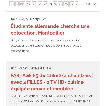
««
«
68
69
70
71
72
73
74
75
76
77
»
JEU
écolotude
Notre équipe
Partenaires institutionnels
Cours enfants / ados
Infos profs d’allemand
Cercle de lecture
Niveaux de base
19/11/2016 | Montpellier
Conseil de mobilité
Jumelage Heidelberg / Montpellier
Coopérations culturelles et pédagogiques
Les Mystères de Heidelberg
Cours particuliers
Infos pour les parents
Onleihe – Prêt en ligne
Equipe de Montpellier
Perfectionnement
Matériel pédagogique
Étudiante allemande cherche une
Petites annonces
Plan d’accès
Réseaux franco-allemands en LR
99Ballons
Stages intensifs
Section Internationale Allemand
Coaching individuel
Equipe de Heidelberg
50 ans en 2016
Cours thématiques
Formation des enseignants
colocation, Montpellier
Bonjour à tous, je cherche une chambre dans une
Brieffreunde@correspondants
Réseau d’affaires
Centre d’examens
AbiBac
Point info
Parcourir les annonces
Maison de Montpellier
Atelier de chant
colocation ou un studio meublé pour mes études à
Montpellier à…
Classe@Klasse
Liens utiles
Inscriptions et tarifs
Volontariat écologique
Rédiger une annonce
Formation professionnelle
Inscription à notre newsletter
Tandem linguistique
Opportunités
Inscription pour les classes françaises
18/11/2016 | MONTPELLIER
Actualités
Anmeldung für deutsche Klassen
PARTAGE F5 de 118m2 (4 chambres )
avec 4 FILLES - 2 TV HD- cuisine
équipée neuve et meublée -
URGENT /quartier GRAND M - PROCHE STADE RUGBY et
arrêt bus PAS du LOUP - centre commercial RESIDENCE