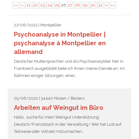
««
«
21
22
23
24
25
26
27
28
29
30
31
»
»»
JEU
écolotude
Notre équipe
Partenaires institutionnels
Cours enfants / ados
Infos profs d’allemand
Cercle de lecture
Niveaux de base
27/06/2022 | Montpellier
Conseil de mobilité
Jumelage Heidelberg / Montpellier
Coopérations culturelles et pédagogiques
Les Mystères de Heidelberg
Cours particuliers
Infos pour les parents
Onleihe – Prêt en ligne
Equipe de Montpellier
Perfectionnement
Matériel pédagogique
Psychoanalyse in Montpellier |
Petites annonces
Plan d’accès
Réseaux franco-allemands en LR
99Ballons
Stages intensifs
Section Internationale Allemand
Coaching individuel
Equipe de Heidelberg
50 ans en 2016
Cours thématiques
Formation des enseignants
psychanalyse à Montpellier en
allemand
Brieffreunde@correspondants
Réseau d’affaires
Centre d’examens
AbiBac
Point info
Parcourir les annonces
Maison de Montpellier
Atelier de chant
Deutscher Muttersprachler und als Psychoanalytiker hier in
Classe@Klasse
Liens utiles
Inscriptions et tarifs
Volontariat écologique
Rédiger une annonce
Formation professionnelle
Frankreich ausgebildet biete ich Ihnen meine Dienste an. Im
Rahmen einiger Sitzungen, einer…
Inscription à notre newsletter
Tandem linguistique
Opportunités
Inscription pour les classes françaises
Actualités
Anmeldung für deutsche Klassen
25/06/2022 | 34440 Nissan / Beziers
Arbeiten auf Weingut im Büro
Hallo , suche für mein Weingut Unterstützung
Deutsch/Französisch in der Verwaltung ! Wer hat Lust auf
Teilweise oder Vollzeit mitzumachen…