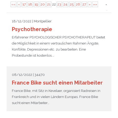
««
«
17
18
19
20
21
22
23
24
25
26
27
»
»»
JEU
écolotude
Notre équipe
Partenaires institutionnels
Cours enfants / ados
Infos profs d’allemand
Cercle de lecture
Niveaux de base
18/12/2022 | Montpellier
Conseil de mobilité
Jumelage Heidelberg / Montpellier
Coopérations culturelles et pédagogiques
Les Mystères de Heidelberg
Cours particuliers
Infos pour les parents
Onleihe – Prêt en ligne
Equipe de Montpellier
Perfectionnement
Matériel pédagogique
Psychotherapie
Petites annonces
Plan d’accès
Réseaux franco-allemands en LR
99Ballons
Stages intensifs
Section Internationale Allemand
Coaching individuel
Equipe de Heidelberg
50 ans en 2016
Cours thématiques
Formation des enseignants
Erfahrener PSYCHOLOGISCHER PSYCHOTHERAPEUT bietet
die Möglichkeit in einem vertraulichen Rahmen Ängste,
Brieffreunde@correspondants
Réseau d’affaires
Centre d’examens
AbiBac
Point info
Parcourir les annonces
Maison de Montpellier
Atelier de chant
Konflikte, Depressionen etc. zu bearbeiten. Eine
Probestunde ist kostenlos.…
Classe@Klasse
Liens utiles
Inscriptions et tarifs
Volontariat écologique
Rédiger une annonce
Formation professionnelle
Inscription à notre newsletter
Tandem linguistique
Opportunités
Inscription pour les classes françaises
08/12/2022 | 34470
France Bike sucht einen Mitarbeiter
Actualités
Anmeldung für deutsche Klassen
France Bike, mit Sitz in Kevelaer, organisiert Radreisen in
Frankreich und in vielen Ländern Europas. France Bike
sucht einen Mitarbeiter…