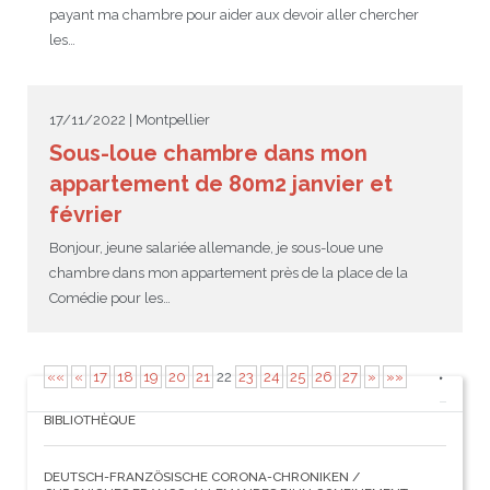
payant ma chambre pour aider aux devoir aller chercher
les…
17/11/2022 | Montpellier
Sous-loue chambre dans mon
appartement de 80m2 janvier et
février
Bonjour, jeune salariée allemande, je sous-loue une
chambre dans mon appartement près de la place de la
Comédie pour les…
««
«
17
18
19
20
21
22
23
24
25
26
27
»
»»
BIBLIOTHÈQUE
DEUTSCH-FRANZÖSISCHE CORONA-CHRONIKEN /