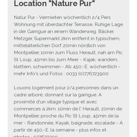
Location "Nature Pur"
JEU
écolotude
Notre équipe
Partenaires institutionnels
Cours enfants / ados
Infos profs d’allemand
Cercle de lecture
Niveaux de base
Natur Pur - Vermieten wöchentlich 2/4 Pers
Wohnung mit überdachter Terrasse. Ruhige Lage
Conseil de mobilité
Jumelage Heidelberg / Montpellier
Coopérations culturelles et pédagogiques
Les Mystères de Heidelberg
Cours particuliers
Infos pour les parents
Onleihe – Prêt en ligne
Equipe de Montpellier
Perfectionnement
Matériel pédagogique
in der Garrigue an einem Wanderweg. Bäcker,
Metzger, Supermarkt 2km entfernt in typischem,
Petites annonces
Plan d’accès
Réseaux franco-allemands en LR
99Ballons
Stages intensifs
Section Internationale Allemand
Coaching individuel
Equipe de Heidelberg
50 ans en 2016
Cours thématiques
Formation des enseignants
mittelalterlichen Dorf. 20min nördlich von
Montpellier, 10min zum Fluss Herault, nah am Pic
Brieffreunde@correspondants
Réseau d’affaires
Centre d’examens
AbiBac
Point info
Parcourir les annonces
Maison de Montpellier
Atelier de chant
St Loup, 45min bis zum Meer - Kajak, wandern,
klettern, schwimmen - Ab 450,-E. wöchentlich -
Classe@Klasse
Liens utiles
Inscriptions et tarifs
Volontariat écologique
Rédiger une annonce
Formation professionnelle
mehr Info's und Fotos : 0033 (0)776723900
Inscription à notre newsletter
Tandem linguistique
Opportunités
Inscription pour les classes françaises
Louons logement pour 2/4 personnes dans un
cadre arboré, donnant sur la garrigue. A
Actualités
Anmeldung für deutsche Klassen
proximité d'un village typique et avec
commerces à 2km. 10min de l' Herault, 20min de
Montpellier, proche du Pic St Loup, 45min de la
mer - Randonnée, Kayak, baignade, escalade - A
partir de 450,-E. la semaine - plus infos et
photos : 077672390