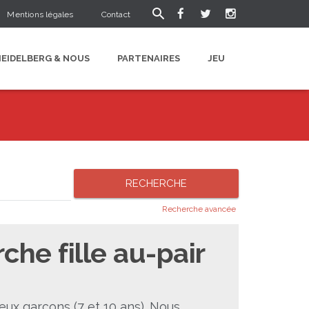
Mentions légales
Contact
HEIDELBERG & NOUS
PARTENAIRES
JEU
Recherche avancée
he fille au-pair
x garçons (7 et 10 ans). Nous