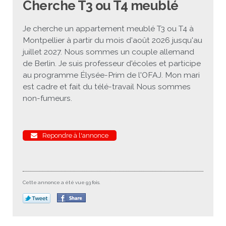
Cherche T3 ou T4 meublé
JEU
écolotude
Notre équipe
Partenaires institutionnels
Cours enfants / ados
Infos profs d’allemand
Cercle de lecture
Niveaux de base
Je cherche un appartement meublé T3 ou T4 à
Montpellier à partir du mois d'août 2026 jusqu'au
Conseil de mobilité
Jumelage Heidelberg / Montpellier
Coopérations culturelles et pédagogiques
Les Mystères de Heidelberg
Cours particuliers
Infos pour les parents
Onleihe – Prêt en ligne
Equipe de Montpellier
Perfectionnement
Matériel pédagogique
juillet 2027. Nous sommes un couple allemand
de Berlin. Je suis professeur d'écoles et participe
Petites annonces
Plan d’accès
Réseaux franco-allemands en LR
99Ballons
Stages intensifs
Section Internationale Allemand
Coaching individuel
Equipe de Heidelberg
50 ans en 2016
Cours thématiques
Formation des enseignants
au programme Élysée-Prim de l'OFAJ. Mon mari
est cadre et fait du télé-travail Nous sommes
Brieffreunde@correspondants
Réseau d’affaires
Centre d’examens
AbiBac
Point info
Parcourir les annonces
Maison de Montpellier
Atelier de chant
non-fumeurs.
Classe@Klasse
Liens utiles
Inscriptions et tarifs
Volontariat écologique
Rédiger une annonce
Formation professionnelle
Inscription à notre newsletter
Tandem linguistique
Opportunités
Inscription pour les classes françaises
Repondre à l'annonce
Actualités
Anmeldung für deutsche Klassen
Cette annonce a été vue 93 fois.