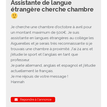
Assistante de langue
étrangère cherche chambre
JEU
écolotude
Notre équipe
Partenaires institutionnels
Cours enfants / ados
Infos profs d’allemand
Cercle de lecture
Niveaux de base
Conseil de mobilité
Jumelage Heidelberg / Montpellier
Coopérations culturelles et pédagogiques
Les Mystères de Heidelberg
Cours particuliers
Infos pour les parents
Onleihe – Prêt en ligne
Equipe de Montpellier
Perfectionnement
Matériel pédagogique
Je cherche une chambre d'octobre à avril pour
Petites annonces
Plan d’accès
Réseaux franco-allemands en LR
99Ballons
Stages intensifs
Section Internationale Allemand
Coaching individuel
Equipe de Heidelberg
50 ans en 2016
Cours thématiques
Formation des enseignants
un montant maximum de 500€. Je suis
assistante en langues étrangères au collège les
Brieffreunde@correspondants
Réseau d’affaires
Centre d’examens
AbiBac
Point info
Parcourir les annonces
Maison de Montpellier
Atelier de chant
Aiguerelles et je serais très reconnaissante si je
trouvais une chambre à proximité. J'ai 24 ans et
Classe@Klasse
Liens utiles
Inscriptions et tarifs
Volontariat écologique
Rédiger une annonce
Formation professionnelle
j'étudie le sport et l'anglais en tant que
professeur.
Inscription à notre newsletter
Tandem linguistique
Opportunités
Inscription pour les classes françaises
Je parle allemand, anglais et espagnol et j'étudie
actuellement le français.
Actualités
Anmeldung für deutsche Klassen
Je me réjouis de votre message !
Hannah
Repondre à l'annonce