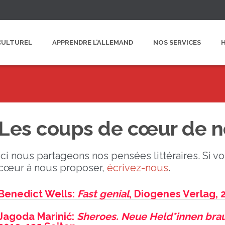
CULTUREL
APPRENDRE L’ALLEMAND
NOS SERVICES
Les coups de cœur de n
Ici nous partageons nos pensées littéraires. Si 
cœur à nous proposer,
écrivez-nous
.
Benedict Wells:
Fast genial
, Diogenes Verlag, 2
Jagoda Marinić:
Sheroes. Neue Held*innen bra