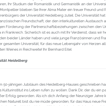
ren, Ihr Studium der Romanistik und Germanistik an der Univer
ontpellier blieben Sie Ihrer Alma Mater ein treuer Freund und 
nbürgers der Universität Heidelberg zuteil. Die Universität hat
anzösischen Freundschaft, der den interkulturellen Austausch 
gen Förderung der Partnerschaftsbeziehungen zwischen den Uni
 in Frankreich. Sicherlich ist es auch mit Ihr Verdienst, dass w
nden beider Länder haben und viele junge Französinnen und Fra
 gesamten Universität, für das neue Lebensjahr von Herzen all
en Weines in Reichweite! Ihr Bernhard Eitel
sität Heidelberg
zum 50-jährigen Jubiläum des Heidelberg-Hauses geschrieben hast
s Kulturinstitut ins Leben rufen zu wollen. Dank Dir, der du ein
oßer Erfolg geworden. Als ich dich Anfang der Neunziger Jahre 
chen Naturell bist du nie müde geworden, für das Haus neue 