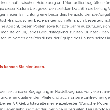
artnerschaft zwischen Heidelberg und Montpellier begrüßen kön
gie dieser Kulturarbeit geworden, seitdem Du 1969 die Leitung
artigen neuen Einrichtung eine besonders herausfordernde Aufga
tsch-französischen Beziehungen sich allmählich besserten, nich
he Absicht, diesen Posten etwa für zwei Jahre auszufüllen, sich 
 möchte ich Dir, liebes Geburtstagskind, zurufen, Du hast « den
ch im Namen des Präsidiums, der Équipe des Hauses, seines Kur
s können Sie hier lesen.
nden seit unserer Begegnung im Heidelberghaus vor vielen Jahr
 und einer qualmenden Pfeife und auch unsere zahlreichen g
 Deinen 85. Geburtstag alle meine allerbesten Wünsche. Mögen
n Lebensjahr und weit darüber hinaus begleiten. Dein Wolfga