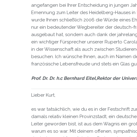
angefangen bei Ihrer Entscheidung in jungen Jah
Ernennung zum Leiter des Heidelberg-Hauses in M
wurde Ihnen schließlich 2006 die Würde eines Ehre
nur ein bedeutender Wegbereiter der deutsch-fr
ausgebaut hat, sondern auch dank der jahrelan
ein wichtiger Fürsprecher unserer Ruperto Carola
in der Wissenschaft als auch zwischen Studiere
besuchen. Ich wünsche Ihnen, auch im Namen der
französische Lebensfreude und stets ein Glas gut
Prof. Dr. Dr. h.c Bernhard Eitel,
Rektor der Univer
Lieber Kurt,
es war tatsächlich, wie du es in der Festschrift 
damals relativ kleinen Provinzstadt, ein deutsche
Leiter geworden bist, ist aus dem Wagnis ein gr
warum es so war: Mit deinem offenen, sympathis