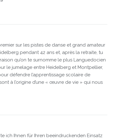
e premier sur les pistes de danse et grand amateur
delberg pendant 42 ans et, après la retraite, tu
s raison qu’on te surnomme le plus Languedocien
ur le jumelage entre Heidelberg et Montpellier,
pour défendre l’apprentissage scolaire de
 sont à l’origine d’une « œuvre de vie » qui nous
e ich Ihnen für Ihren beeindruckenden Einsatz