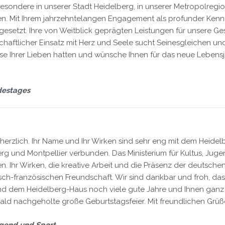
esondere in unserer Stadt Heidelberg, in unserer Metropolregio
n. Mit Ihrem jahrzehntelangen Engagement als profunder Kenne
 gesetzt. Ihre von Weitblick geprägten Leistungen für unsere 
chaftlicher Einsatz mit Herz und Seele sucht Seinesgleichen und i
eise Ihrer Lieben hatten und wünsche Ihnen für das neue Lebens
destages
r herzlich. Ihr Name und Ihr Wirken sind sehr eng mit dem Heide
rg und Montpellier verbunden. Das Ministerium für Kultus, Jug
en. Ihr Wirken, die kreative Arbeit und die Präsenz der deutsch
sch-französischen Freundschaft. Wir sind dankbar und froh, da
nd dem Heidelberg-Haus noch viele gute Jahre und Ihnen ganz p
bald nachgeholte große Geburtstagsfeier. Mit freundlichen Grüß
Jugend und Sport