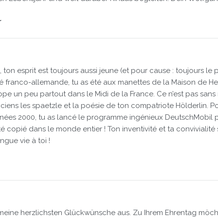
r
 ton esprit est toujours aussi jeune (et pour cause : toujours l
ié franco-allemande, tu as été aux manettes de la Maison de Hei
ope un peu partout dans le Midi de la France. Ce n’est pas san
ens les spaetzle et la poésie de ton compatriote Hölderlin. Po
s années 2000, tu as lancé le programme ingénieux DeutschMobil 
té copié dans le monde entier ! Ton inventivité et ta convivialité
gue vie à toi !
 meine herzlichsten Glückwünsche aus. Zu Ihrem Ehrentag möcht