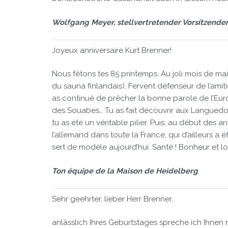
Wolfgang Meyer, stellvertretender Vorsitzende
Joyeux anniversaire Kurt Brenner!
Nous fêtons tes 85 printemps. Au joli mois de mai,
du sauna finlandais). Fervent défenseur de l’amit
as continué de prêcher la bonne parole de l’Eur
des Souabes… Tu as fait découvrir aux Languedoci
tu as été un véritable pilier. Puis, au début de
l’allemand dans toute la France, qui d’ailleurs a é
sert de modèle aujourd’hui. Santé ! Bonheur et lon
Ton équipe de la Maison de Heidelberg
Sehr geehrter, lieber Herr Brenner,
anlässlich Ihres Geburtstages spreche ich Ihnen