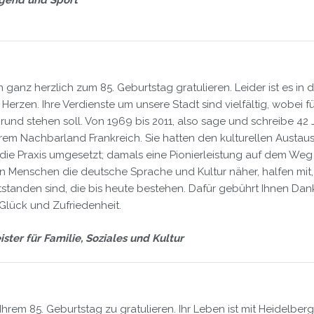
anz herzlich zum 85. Geburtstag gratulieren. Leider ist es in 
rzen. Ihre Verdienste um unsere Stadt sind vielfältig, wobei für m
rund stehen soll. Von 1969 bis 2011, also sage und schreibe 42 
erem Nachbarland Frankreich. Sie hatten den kulturellen Austau
ie Praxis umgesetzt; damals eine Pionierleistung auf dem Weg
en Menschen die deutsche Sprache und Kultur näher, halfen mit
tstanden sind, die bis heute bestehen. Dafür gebührt Ihnen Da
lück und Zufriedenheit.
ster für Familie, Soziales und Kultur
 Ihrem 85. Geburtstag zu gratulieren. Ihr Leben ist mit Heidelb