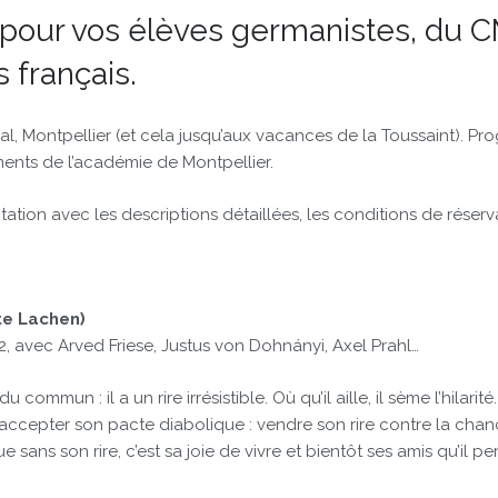
 pour vos élèves germanistes, du C
s français.
l, Montpellier (et cela jusqu’aux vacances de la Toussaint). 
ments de l’académie de Montpellier.
tion avec les descriptions détaillées, les conditions de réservat
te Lachen)
, avec Arved Friese, Justus von Dohnányi, Axel Prahl…
commun : il a un rire irrésistible. Où qu’il aille, il sème l’hilarit
accepter son pacte diabolique : vendre son rire contre la chanc
e sans son rire, c’est sa joie de vivre et bientôt ses amis qu’il pe