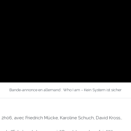
Bande-annonce en allemand : Who I am – Kein System ist sicher
, 2h06, avec Friedrich Mücke, Karoline Schuch, David Kross…