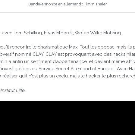
Bande-annonce en allemand : Timm Thaler
, avec Tom Schilling, Elyas M’Barek, Wotan Wilke Möhring…
u’il rencontre le charismatique Max. Tout les oppose, mais ils p
ubversif nommé CLAY. CLAY est provoquant avec des hacks hilara
jamin a enfin un sentiment d’appartenance, et devient même attir
’investigations du Service Secret Allemand et Europol. Avec Hann
éaliser qu’il n’est plus un exclu, mais le hacker le plus reche
nstitut Lille