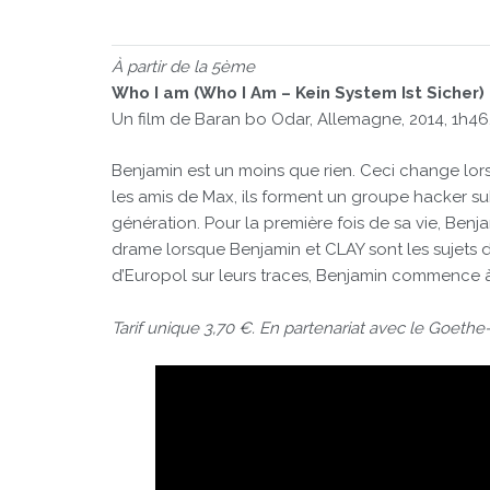
À partir de la 5ème
Who I am (Who I Am – Kein System Ist Sicher)
Un film de Baran bo Odar, Allemagne, 2014, 1h46
Benjamin est un moins que rien. Ceci change lorsq
les amis de Max, ils forment un groupe hacker s
génération. Pour la première fois de sa vie, Ben
drame lorsque Benjamin et CLAY sont les sujets d
d’Europol sur leurs traces, Benjamin commence à r
Tarif unique 3,70 €. En partenariat avec le Goethe-I