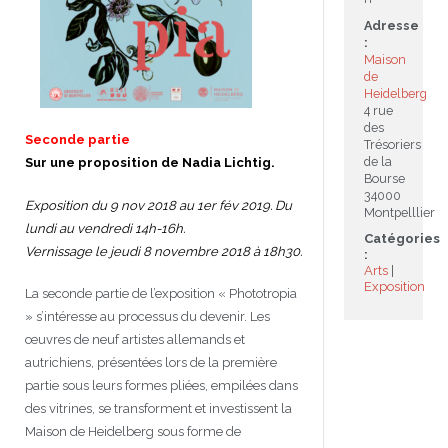
Adresse
JEU
écolotude
Notre équipe
Partenaires institutionnels
Cours enfants / ados
Infos profs d’allemand
Cercle de lecture
Niveaux de base
:
Maison
de
Conseil de mobilité
Jumelage Heidelberg / Montpellier
Coopérations culturelles et pédagogiques
Les Mystères de Heidelberg
Cours particuliers
Infos pour les parents
Onleihe – Prêt en ligne
Equipe de Montpellier
Perfectionnement
Matériel pédagogique
Heidelberg
4 rue
Petites annonces
Plan d’accès
Réseaux franco-allemands en LR
99Ballons
Stages intensifs
Section Internationale Allemand
Coaching individuel
Equipe de Heidelberg
50 ans en 2016
Cours thématiques
Formation des enseignants
des
Seconde partie
Trésoriers
de la
Sur une proposition de Nadia Lichtig.
Brieffreunde@correspondants
Réseau d’affaires
Centre d’examens
AbiBac
Point info
Parcourir les annonces
Maison de Montpellier
Atelier de chant
Bourse
34000
Exposition du 9 nov 2018 au 1er fév 2019. Du
Montpelllier
Classe@Klasse
Liens utiles
Inscriptions et tarifs
Volontariat écologique
Rédiger une annonce
Formation professionnelle
lundi au vendredi 14h-16h.
Catégories
Vernissage le jeudi 8 novembre 2018 à 18h30.
:
Inscription à notre newsletter
Tandem linguistique
Opportunités
Inscription pour les classes françaises
Arts
Exposition
La seconde partie de l’exposition « Phototropia
Actualités
Anmeldung für deutsche Klassen
» s’intéresse au processus du devenir. Les
œuvres de neuf artistes allemands et
autrichiens, présentées lors de la première
partie sous leurs formes pliées, empilées dans
des vitrines, se transforment et investissent la
Maison de Heidelberg sous forme de