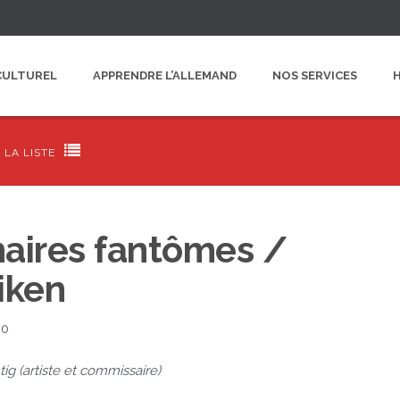
CULTUREL
APPRENDRE L’ALLEMAND
NOS SERVICES

 LA LISTE
aires fantômes /
iken
20
ig (artiste et commissaire)