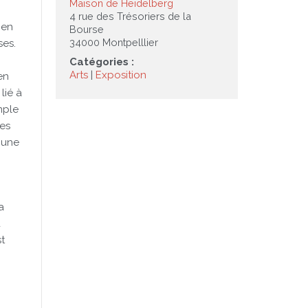
Maison de Heidelberg
4 rue des Trésoriers de la
 en
Bourse
34000 Montpelllier
ses.
Catégories :
Arts
Exposition
en
lié à
mple
des
i une
a
a
st