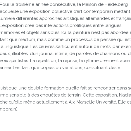
Pour la troisième année consécutive, la Maison de Heidelberg
accueille une exposition collective d’art contemporain mettant
lumière différentes approches artistiques allemandes et françai
L’exposition créé des interactions prolifiques entre langues,
mémoires et objets sensibles. Ici, la peinture n’est pas abordée 
tant que médium, mais comme un processus de pensée qui est 
la linguistique. Les œuvres s’articulent autour de mots, par exe
ceux, illisibles, d’un journal intime, de paroles de chansons ou 
voix spiritistes. La répétition, la reprise, le rythme prennent auss
viennent en tant que copies ou variations, constituant des «
uistique, une double formation qu’elle fait se rencontrer dans s
rme sensible à des enquêtes de terrain. Cette exposition, Nadi
rche qu’elle mène actuellement à Aix-Marseille Université. Elle e
mporain).