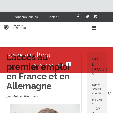
Mentions légales
Contact
Agenda culturel
L’accès au
OÙ
premier emploi
AGENDA CULTUREL

ET
RETOUR À LA LISTE
QUAND
en France et en
?
APPRENDRE L’ALLEMAND
Événements
Allemagne
Date :
NOS SERVICES
Lieux
Pourquoi apprendre l’allemand
mardi,
28/02/2017
par Heiner Wittmann
HEIDELBERG & NOUS
Catégories
Cours d’allemand
Bibliothèque
Heure
:
18:30
PARTENAIRES
L’allemand dans le scolaire
Deutsch-französische Corona-Chroniken
Visite en photos
Cours pour adultes
Dernières acquisitions
h