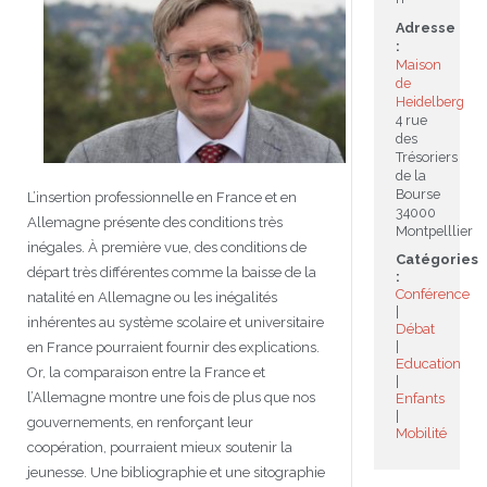
Adresse
JEU
écolotude
Notre équipe
Partenaires institutionnels
Cours enfants / ados
Infos profs d’allemand
Cercle de lecture
Niveaux de base
:
Maison
de
Conseil de mobilité
Jumelage Heidelberg / Montpellier
Coopérations culturelles et pédagogiques
Les Mystères de Heidelberg
Cours particuliers
Infos pour les parents
Onleihe – Prêt en ligne
Equipe de Montpellier
Perfectionnement
Matériel pédagogique
Heidelberg
4 rue
Petites annonces
Plan d’accès
Réseaux franco-allemands en LR
99Ballons
Stages intensifs
Section Internationale Allemand
Coaching individuel
Equipe de Heidelberg
50 ans en 2016
Cours thématiques
Formation des enseignants
des
Trésoriers
de la
Brieffreunde@correspondants
Réseau d’affaires
Centre d’examens
AbiBac
Point info
Parcourir les annonces
Maison de Montpellier
Atelier de chant
Bourse
L’insertion professionnelle en France et en
34000
Allemagne présente des conditions très
Montpelllier
Classe@Klasse
Liens utiles
Inscriptions et tarifs
Volontariat écologique
Rédiger une annonce
Formation professionnelle
inégales. À première vue, des conditions de
Catégories
départ très différentes comme la baisse de la
:
Inscription à notre newsletter
Tandem linguistique
Opportunités
Inscription pour les classes françaises
Conférence
natalité en Allemagne ou les inégalités
inhérentes au système scolaire et universitaire
Débat
Actualités
Anmeldung für deutsche Klassen
en France pourraient fournir des explications.
Education
Or, la comparaison entre la France et
l’Allemagne montre une fois de plus que nos
Enfants
gouvernements, en renforçant leur
Mobilité
coopération, pourraient mieux soutenir la
jeunesse. Une bibliographie et une sitographie