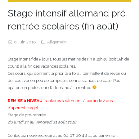
Stage intensif allemand pré-
JEU
écolotude
Notre équipe
Partenaires institutionnels
Cours enfants / ados
Infos profs d’allemand
Cercle de lecture
Niveaux de base
rentrée scolaires (fin août)
Conseil de mobilité
Jumelage Heidelberg / Montpellier
Coopérations culturelles et pédagogiques
Les Mystères de Heidelberg
Cours particuliers
Infos pour les parents
Onleihe – Prêt en ligne
Equipe de Montpellier
Perfectionnement
Matériel pédagogique
Petites annonces
Plan d’accès
Réseaux franco-allemands en LR
99Ballons
Stages intensifs
Section Internationale Allemand
Coaching individuel
Equipe de Heidelberg
50 ans en 2016
Cours thématiques
Formation des enseignants
8. juin 2018
Allgemein
Brieffreunde@correspondants
Réseau d’affaires
Centre d’examens
AbiBac
Point info
Parcourir les annonces
Maison de Montpellier
Atelier de chant
Stage intensif de 5 jours, tous les matins de 9h à 12h30 (soit 15h de
cours) à la fin des vacances scolaires.
Classe@Klasse
Liens utiles
Inscriptions et tarifs
Volontariat écologique
Rédiger une annonce
Formation professionnelle
Ces cours, qui donnent la priorité à l’oral, permettent de revoir ou
de réactiver en peu de temps ses connaissances de base. Pour
Inscription à notre newsletter
Tandem linguistique
Opportunités
Inscription pour les classes françaises
épater son professeur d’allemand à la rentrée
Actualités
Anmeldung für deutsche Klassen
REMISE à NIVEAU
(scolaires seulement, à partir de 2 ans
d’apprentissage)
Stage de pré-rentrée
du lundi 27 au vendredi 31 août 2018
Contactez notre secretariat au 04 67 60 48 11 ou par e-mail