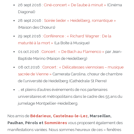
26 sept 2016 :
Ciné-concert « De l’aube à minuit »
(Cinéma
Diagonal)
28 sept 2016 :
Soirée lieder « Heidelberg, romantique »
(Maison des Chœurs)
29 sept 2016 :
Conférence : « Richard Wagner : De la
maturité à la mort »
(La Boîte à Musique)
01 oct 2016 :
Concert : « De Bach au Flamenco »
par Jean-
Baptiste Marino (Maison de Heidelberg)
08 oct 2016 :
Concert : « Délicatesses viennoises – musique
sacrée de Vienne »
Camerata Carolina, chœur de chambre
de l’université de Heidelberg (Cathédrale St Pierre)
… et pleins d’autres événements de nos partenaires
universitaires et métropolitains dans le cadre des 55 ans du
jumelage Montpellier-Heidelberg.
Nos amis de
Bédarieux
,
Castelnau-le-Lez
, Marseillan,
Paulhan, Pérols et
Sommières
vous proposent également des
manifestations variées. Nous sommes heureux de ces « fenêtres