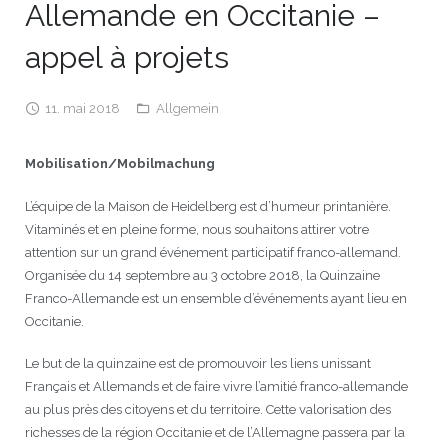
Allemande en Occitanie –
JEU
écolotude
Notre équipe
Partenaires institutionnels
Cours enfants / ados
Infos profs d’allemand
Cercle de lecture
Niveaux de base
appel à projets
Conseil de mobilité
Jumelage Heidelberg / Montpellier
Coopérations culturelles et pédagogiques
Les Mystères de Heidelberg
Cours particuliers
Infos pour les parents
Onleihe – Prêt en ligne
Equipe de Montpellier
Perfectionnement
Matériel pédagogique
11. mai 2018
Allgemein
Petites annonces
Plan d’accès
Réseaux franco-allemands en LR
99Ballons
Stages intensifs
Section Internationale Allemand
Coaching individuel
Equipe de Heidelberg
50 ans en 2016
Cours thématiques
Formation des enseignants
Mobilisation/Mobilmachung
Brieffreunde@correspondants
Réseau d’affaires
Centre d’examens
AbiBac
Point info
Parcourir les annonces
Maison de Montpellier
Atelier de chant
L’équipe de la Maison de Heidelberg est d’humeur printanière.
Classe@Klasse
Liens utiles
Inscriptions et tarifs
Volontariat écologique
Rédiger une annonce
Formation professionnelle
Vitaminés et en pleine forme, nous souhaitons attirer votre
attention sur un grand événement participatif franco-allemand.
Inscription à notre newsletter
Tandem linguistique
Opportunités
Inscription pour les classes françaises
Organisée du 14 septembre au 3 octobre 2018, la Quinzaine
Franco-Allemande est un ensemble d’événements ayant lieu en
Actualités
Anmeldung für deutsche Klassen
Occitanie.
Le but de la quinzaine est de promouvoir les liens unissant
Français et Allemands et de faire vivre l’amitié franco-allemande
au plus près des citoyens et du territoire. Cette valorisation des
richesses de la région Occitanie et de l’Allemagne passera par la