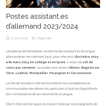
JEU
écolotude
Notre équipe
Partenaires institutionnels
Cours enfants / ados
Infos profs d’allemand
Cercle de lecture
Niveaux de base
Postes assistant.es
Conseil de mobilité
Jumelage Heidelberg / Montpellier
Coopérations culturelles et pédagogiques
Les Mystères de Heidelberg
Cours particuliers
Infos pour les parents
Onleihe – Prêt en ligne
Equipe de Montpellier
Perfectionnement
Matériel pédagogique
d’allemand 2023/2024
Petites annonces
Plan d’accès
Réseaux franco-allemands en LR
99Ballons
Stages intensifs
Section Internationale Allemand
Coaching individuel
Equipe de Heidelberg
50 ans en 2016
Cours thématiques
Formation des enseignants
27. juin 2023
Allgemein
Brieffreunde@correspondants
Réseau d’affaires
Centre d’examens
AbiBac
Point info
Parcourir les annonces
Maison de Montpellier
Atelier de chant
L’académie de Montpellier recherche des assistant.es de langue
Classe@Klasse
Liens utiles
Inscriptions et tarifs
Volontariat écologique
Rédiger une annonce
Formation professionnelle
allemande en recrutement local, pour intervenir
d’octobre 2023
à fin mars 2024 en collège et en lycée
, à raison de
12h de
Inscription à notre newsletter
Tandem linguistique
Opportunités
Inscription pour les classes françaises
cours par semaine
. Les postes sont situés à
Nîmes, Bagnols sur
Cèze, Lodève, Montpellier, Perpignan et Carcassonne.
Actualités
Anmeldung für deutsche Klassen
Le rôle de l’assistant natif est d’améliorer les compétences en
communication des élèves (en particulier à l’oral) et d’approfondir
leur connaissance de sa culture et de sa langue.
Elle/il intervient en appui du travail mené par les enseignants de