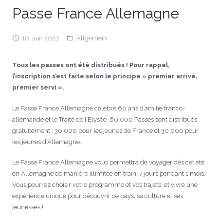
Passe France Allemagne
JEU
écolotude
Notre équipe
Partenaires institutionnels
Cours enfants / ados
Infos profs d’allemand
Cercle de lecture
Niveaux de base
10. juin 2023
Allgemein
Conseil de mobilité
Jumelage Heidelberg / Montpellier
Coopérations culturelles et pédagogiques
Les Mystères de Heidelberg
Cours particuliers
Infos pour les parents
Onleihe – Prêt en ligne
Equipe de Montpellier
Perfectionnement
Matériel pédagogique
Petites annonces
Plan d’accès
Réseaux franco-allemands en LR
99Ballons
Stages intensifs
Section Internationale Allemand
Coaching individuel
Equipe de Heidelberg
50 ans en 2016
Cours thématiques
Formation des enseignants
Tous les passes ont été distribués ! Pour rappel,
l’inscription s’est faite selon le principe « premier arrivé,
Brieffreunde@correspondants
Réseau d’affaires
Centre d’examens
AbiBac
Point info
Parcourir les annonces
Maison de Montpellier
Atelier de chant
premier servi ».
Classe@Klasse
Liens utiles
Inscriptions et tarifs
Volontariat écologique
Rédiger une annonce
Formation professionnelle
Le Passe France Allemagne célèbre 60 ans d’amitié franco-
allemande et le Traité de l’Elysée. 60 000 Passes sont distribués
Inscription à notre newsletter
Tandem linguistique
Opportunités
Inscription pour les classes françaises
gratuitement : 30 000 pour les jeunes de France et 30 000 pour
les jeunes d’Allemagne.
Actualités
Anmeldung für deutsche Klassen
Le Passe France Allemagne vous permettra de voyager dès cet été
en Allemagne de manière illimitée en train, 7 jours pendant 1 mois.
Vous pourrez choisir votre programme et vos trajets, et vivre une
expérience unique pour découvrir ce pays, sa culture et ses
jeunesses !