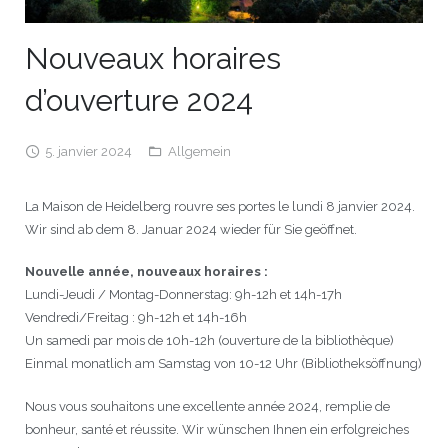
JEU
écolotude
Notre équipe
Partenaires institutionnels
Cours enfants / ados
Infos profs d’allemand
Cercle de lecture
Niveaux de base
Nouveaux horaires
Conseil de mobilité
Jumelage Heidelberg / Montpellier
Coopérations culturelles et pédagogiques
Les Mystères de Heidelberg
Cours particuliers
Infos pour les parents
Onleihe – Prêt en ligne
Equipe de Montpellier
Perfectionnement
Matériel pédagogique
d’ouverture 2024
Petites annonces
Plan d’accès
Réseaux franco-allemands en LR
99Ballons
Stages intensifs
Section Internationale Allemand
Coaching individuel
Equipe de Heidelberg
50 ans en 2016
Cours thématiques
Formation des enseignants
5. janvier 2024
Allgemein
Brieffreunde@correspondants
Réseau d’affaires
Centre d’examens
AbiBac
Point info
Parcourir les annonces
Maison de Montpellier
Atelier de chant
La Maison de Heidelberg rouvre ses portes le lundi 8 janvier 2024.
Classe@Klasse
Liens utiles
Inscriptions et tarifs
Volontariat écologique
Rédiger une annonce
Formation professionnelle
Wir sind ab dem 8. Januar 2024 wieder für Sie geöffnet.
Inscription à notre newsletter
Tandem linguistique
Opportunités
Inscription pour les classes françaises
Nouvelle année, nouveaux horaires :
Lundi-Jeudi / Montag-Donnerstag: 9h-12h et 14h-17h
Actualités
Anmeldung für deutsche Klassen
Vendredi/Freitag : 9h-12h et 14h-16h
Un samedi par mois de 10h-12h (ouverture de la bibliothèque)
Einmal monatlich am Samstag von 10-12 Uhr (Bibliotheksöffnung)
Nous vous souhaitons une excellente année 2024, remplie de
bonheur, santé et réussite. Wir wünschen Ihnen ein erfolgreiches