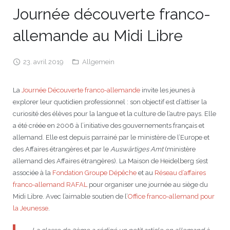
Journée découverte franco-
JEU
écolotude
Notre équipe
Partenaires institutionnels
Cours enfants / ados
Infos profs d’allemand
Cercle de lecture
Niveaux de base
allemande au Midi Libre
Conseil de mobilité
Jumelage Heidelberg / Montpellier
Coopérations culturelles et pédagogiques
Les Mystères de Heidelberg
Cours particuliers
Infos pour les parents
Onleihe – Prêt en ligne
Equipe de Montpellier
Perfectionnement
Matériel pédagogique
23. avril 2019
Allgemein
Petites annonces
Plan d’accès
Réseaux franco-allemands en LR
99Ballons
Stages intensifs
Section Internationale Allemand
Coaching individuel
Equipe de Heidelberg
50 ans en 2016
Cours thématiques
Formation des enseignants
Brieffreunde@correspondants
Réseau d’affaires
Centre d’examens
AbiBac
Point info
Parcourir les annonces
Maison de Montpellier
Atelier de chant
La
Journée Découverte franco-allemande
invite les jeunes à
explorer leur quotidien professionnel : son objectif est d’attiser la
Classe@Klasse
Liens utiles
Inscriptions et tarifs
Volontariat écologique
Rédiger une annonce
Formation professionnelle
curiosité des élèves pour la langue et la culture de l’autre pays. Elle
a été créée en 2006 à l’initiative des gouvernements français et
Inscription à notre newsletter
Tandem linguistique
Opportunités
Inscription pour les classes françaises
allemand. Elle est depuis parrainé par le ministère de l’Europe et
des Affaires étrangères et par le
Auswärtiges Amt
(ministère
Actualités
Anmeldung für deutsche Klassen
allemand des Affaires étrangères). La Maison de Heidelberg s’est
associée à la
Fondation Groupe Dépêche
et au
Réseau d’affaires
franco-allemand RAFAL
pour organiser une journée au siège du
Midi Libre. Avec l’aimable soutien de l’
Office franco-allemand pour
la Jeunesse
.