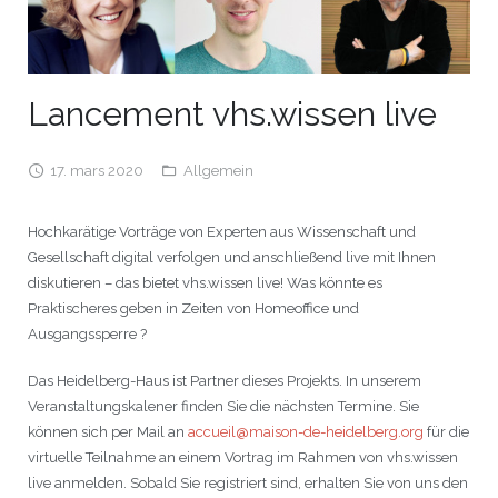
JEU
écolotude
Notre équipe
Partenaires institutionnels
Cours enfants / ados
Infos profs d’allemand
Cercle de lecture
Niveaux de base
Conseil de mobilité
Jumelage Heidelberg / Montpellier
Coopérations culturelles et pédagogiques
Les Mystères de Heidelberg
Cours particuliers
Infos pour les parents
Onleihe – Prêt en ligne
Equipe de Montpellier
Perfectionnement
Matériel pédagogique
Lancement vhs.wissen live
Petites annonces
Plan d’accès
Réseaux franco-allemands en LR
99Ballons
Stages intensifs
Section Internationale Allemand
Coaching individuel
Equipe de Heidelberg
50 ans en 2016
Cours thématiques
Formation des enseignants
17. mars 2020
Allgemein
Brieffreunde@correspondants
Réseau d’affaires
Centre d’examens
AbiBac
Point info
Parcourir les annonces
Maison de Montpellier
Atelier de chant
Hochkarätige Vorträge von Experten aus Wissenschaft und
Classe@Klasse
Liens utiles
Inscriptions et tarifs
Volontariat écologique
Rédiger une annonce
Formation professionnelle
Gesellschaft digital verfolgen und anschließend live mit Ihnen
diskutieren – das bietet vhs.wissen live! Was könnte es
Inscription à notre newsletter
Tandem linguistique
Opportunités
Inscription pour les classes françaises
Praktischeres geben in Zeiten von Homeoffice und
Ausgangssperre ?
Actualités
Anmeldung für deutsche Klassen
Das Heidelberg-Haus ist Partner dieses Projekts. In unserem
Veranstaltungskalener finden Sie die nächsten Termine. Sie
können sich per Mail an
accueil@maison-de-heidelberg.org
für die
virtuelle Teilnahme an einem Vortrag im Rahmen von vhs.wissen
live anmelden. Sobald Sie registriert sind, erhalten Sie von uns den