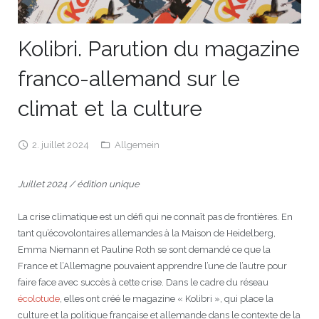
JEU
écolotude
Notre équipe
Partenaires institutionnels
Cours enfants / ados
Infos profs d’allemand
Cercle de lecture
Niveaux de base
Kolibri. Parution du magazine
Conseil de mobilité
Jumelage Heidelberg / Montpellier
Coopérations culturelles et pédagogiques
Les Mystères de Heidelberg
Cours particuliers
Infos pour les parents
Onleihe – Prêt en ligne
Equipe de Montpellier
Perfectionnement
Matériel pédagogique
franco-allemand sur le
Petites annonces
Plan d’accès
Réseaux franco-allemands en LR
99Ballons
Stages intensifs
Section Internationale Allemand
Coaching individuel
Equipe de Heidelberg
50 ans en 2016
Cours thématiques
Formation des enseignants
climat et la culture
Brieffreunde@correspondants
Réseau d’affaires
Centre d’examens
AbiBac
Point info
Parcourir les annonces
Maison de Montpellier
Atelier de chant
2. juillet 2024
Allgemein
Classe@Klasse
Liens utiles
Inscriptions et tarifs
Volontariat écologique
Rédiger une annonce
Formation professionnelle
Juillet 2024 / édition unique
Inscription à notre newsletter
Tandem linguistique
Opportunités
Inscription pour les classes françaises
La crise climatique est un défi qui ne connaît pas de frontières. En
Actualités
Anmeldung für deutsche Klassen
tant qu’écovolontaires allemandes à la Maison de Heidelberg,
Emma Niemann et Pauline Roth se sont demandé ce que la
France et l’Allemagne pouvaient apprendre l’une de l’autre pour
faire face avec succès à cette crise. Dans le cadre du réseau
écolotude
, elles ont créé le magazine « Kolibri », qui place la
culture et la politique française et allemande dans le contexte de la