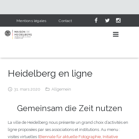
Mentions légales
Contact
Heidelberg en ligne
AGENDA CULTUREL
31. mars 2020
Allgemein
APPRENDRE L’ALLEMAND
Événements
Gemeinsam die Zeit nutzen
NOS SERVICES
Lieux
Pourquoi apprendre l’allemand
HEIDELBERG & NOUS
Catégories
Cours d’allemand
Bibliothèque
La ville de Heidelberg nous présente un grand choix d’activités en
ligne proposées par ses associations et institutions. Au menu :
PARTENAIRES
L’allemand dans le scolaire
Deutsch-französische Corona-Chroniken
Visite en photos
Cours pour adultes
Dernières acquisitions
visites virtuelles (
Biennale für aktuelle Fotographie
,
Initiative