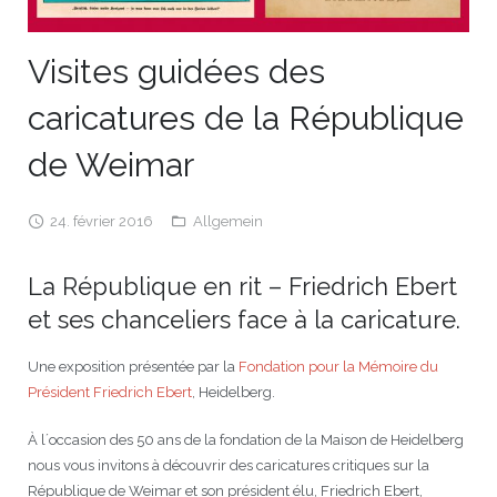
JEU
écolotude
Notre équipe
Partenaires institutionnels
Cours enfants / ados
Infos profs d’allemand
Cercle de lecture
Niveaux de base
Visites guidées des
Conseil de mobilité
Jumelage Heidelberg / Montpellier
Coopérations culturelles et pédagogiques
Les Mystères de Heidelberg
Cours particuliers
Infos pour les parents
Onleihe – Prêt en ligne
Equipe de Montpellier
Perfectionnement
Matériel pédagogique
caricatures de la République
Petites annonces
Plan d’accès
Réseaux franco-allemands en LR
99Ballons
Stages intensifs
Section Internationale Allemand
Coaching individuel
Equipe de Heidelberg
50 ans en 2016
Cours thématiques
Formation des enseignants
de Weimar
Brieffreunde@correspondants
Réseau d’affaires
Centre d’examens
AbiBac
Point info
Parcourir les annonces
Maison de Montpellier
Atelier de chant
24. février 2016
Allgemein
Classe@Klasse
Liens utiles
Inscriptions et tarifs
Volontariat écologique
Rédiger une annonce
Formation professionnelle
La République en rit – Friedrich Ebert
Inscription à notre newsletter
Tandem linguistique
Opportunités
Inscription pour les classes françaises
et ses chanceliers face à la caricature.
Actualités
Anmeldung für deutsche Klassen
Une exposition présentée par la
Fondation pour la Mémoire du
Président Friedrich Ebert
, Heidelberg.
À l´occasion des 50 ans de la fondation de la Maison de Heidelberg
nous vous invitons à découvrir des caricatures critiques sur la
République de Weimar et son président élu, Friedrich Ebert,