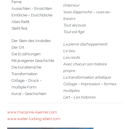
Ferne
l’intérieur
Aussichten – Einsichten
Vues d’approche – vues au-
Einblicke – Durchblicke
travers
Alles fließt
Tout s’écoule
Steht fest
Tout est figé
Der Stein des Anstoßes
La pierre d’achoppement
Der Ort
Le lieu
Die Erzählungen
Les récits
Mit je eigener Geschichte
Avec chacun son histoire
Die künstlerische
propre
Transformation
La transformation artistique
Collage – Druck –
Collage – Impression – formes
multiple Form
multiples
Kunst – Geschichten
L’art – Les histoires
www.marianne-kaerner.com
www.walter-ludwig-ebert.com