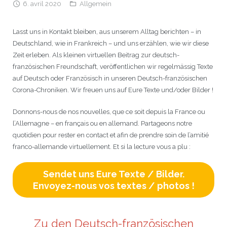
6. avril 2020
Allgemein
JEU
écolotude
Notre équipe
Partenaires institutionnels
Cours enfants / ados
Infos profs d’allemand
Cercle de lecture
Niveaux de base
Lasst uns in Kontakt bleiben, aus unserem Alltag berichten – in
Conseil de mobilité
Jumelage Heidelberg / Montpellier
Coopérations culturelles et pédagogiques
Les Mystères de Heidelberg
Cours particuliers
Infos pour les parents
Onleihe – Prêt en ligne
Equipe de Montpellier
Perfectionnement
Matériel pédagogique
Deutschland, wie in Frankreich – und uns erzählen, wie wir diese
Zeit erleben. Als kleinen virtuellen Beitrag zur deutsch-
Petites annonces
Plan d’accès
Réseaux franco-allemands en LR
99Ballons
Stages intensifs
Section Internationale Allemand
Coaching individuel
Equipe de Heidelberg
50 ans en 2016
Cours thématiques
Formation des enseignants
französischen Freundschaft, veröffentlichen wir regelmässig Texte
auf Deutsch oder Französisch in unseren Deutsch-französischen
Brieffreunde@correspondants
Réseau d’affaires
Centre d’examens
AbiBac
Point info
Parcourir les annonces
Maison de Montpellier
Atelier de chant
Corona-Chroniken. Wir freuen uns auf Eure Texte und/oder Bilder !
Classe@Klasse
Liens utiles
Inscriptions et tarifs
Volontariat écologique
Rédiger une annonce
Formation professionnelle
Donnons-nous de nos nouvelles, que ce soit depuis la France ou
l’Allemagne – en français ou en allemand. Partageons notre
Inscription à notre newsletter
Tandem linguistique
Opportunités
Inscription pour les classes françaises
quotidien pour rester en contact et afin de prendre soin de l’amitié
franco-allemande virtuellement. Et si la lecture vous a plu :
Actualités
Anmeldung für deutsche Klassen
Sendet uns Eure Texte / Bilder.
Envoyez-nous vos textes / photos !
Zu den Deutsch-französischen