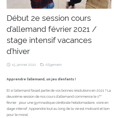
JEU
écolotude
Notre équipe
Partenaires institutionnels
Cours enfants / ados
Infos profs d’allemand
Cercle de lecture
Niveaux de base
Début 2e session cours
Conseil de mobilité
Jumelage Heidelberg / Montpellier
Coopérations culturelles et pédagogiques
Les Mystères de Heidelberg
Cours particuliers
Infos pour les parents
Onleihe – Prêt en ligne
Equipe de Montpellier
Perfectionnement
Matériel pédagogique
d’allemand février 2021 /
Petites annonces
Plan d’accès
Réseaux franco-allemands en LR
99Ballons
Stages intensifs
Section Internationale Allemand
Coaching individuel
Equipe de Heidelberg
50 ans en 2016
Cours thématiques
Formation des enseignants
stage intensif vacances
Brieffreunde@correspondants
Réseau d’affaires
Centre d’examens
AbiBac
Point info
Parcourir les annonces
Maison de Montpellier
Atelier de chant
d’hiver
Classe@Klasse
Liens utiles
Inscriptions et tarifs
Volontariat écologique
Rédiger une annonce
Formation professionnelle
15. janvier 2021
Allgemein
Inscription à notre newsletter
Tandem linguistique
Opportunités
Inscription pour les classes françaises
Apprendre l’allemand, un jeu d’enfants !
Actualités
Anmeldung für deutsche Klassen
Et si l’allemand faisait partie de vos bonnes résolutions en 2021 ? La
er
deuxième session de nos cours d’allemand commence le 1
février : pour une gymnastique cérébrale hebdomadaire, voire en
stage intensif. Apprendre tout au long de la vie est motivant et bon
pour le moral.