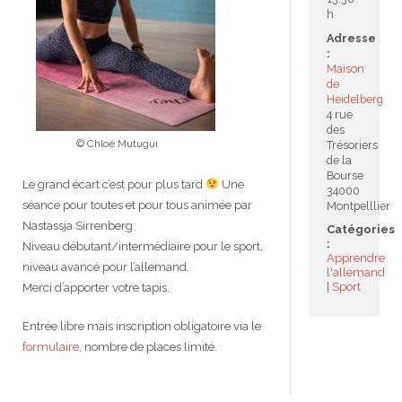
h
JEU
écolotude
Notre équipe
Partenaires institutionnels
Cours enfants / ados
Infos profs d’allemand
Cercle de lecture
Niveaux de base
Adresse
:
Maison
Conseil de mobilité
Jumelage Heidelberg / Montpellier
Coopérations culturelles et pédagogiques
Les Mystères de Heidelberg
Cours particuliers
Infos pour les parents
Onleihe – Prêt en ligne
Equipe de Montpellier
Perfectionnement
Matériel pédagogique
de
Heidelberg
Petites annonces
Plan d’accès
Réseaux franco-allemands en LR
99Ballons
Stages intensifs
Section Internationale Allemand
Coaching individuel
Equipe de Heidelberg
50 ans en 2016
Cours thématiques
Formation des enseignants
4 rue
des
© Chloé Mutugui
Trésoriers
Brieffreunde@correspondants
Réseau d’affaires
Centre d’examens
AbiBac
Point info
Parcourir les annonces
Maison de Montpellier
Atelier de chant
de la
Bourse
Le grand écart c’est pour plus tard
Une
34000
Classe@Klasse
Liens utiles
Inscriptions et tarifs
Volontariat écologique
Rédiger une annonce
Formation professionnelle
séance pour toutes et pour tous animée par
Montpelllier
Nastassja Sirrenberg
Catégories
Inscription à notre newsletter
Tandem linguistique
Opportunités
Inscription pour les classes françaises
:
Niveau débutant/intermédiaire pour le sport,
Apprendre
niveau avancé pour l’allemand.
l'allemand
Actualités
Anmeldung für deutsche Klassen
Sport
Merci d’apporter votre tapis.
Entrée libre mais inscription obligatoire via le
formulaire
, nombre de places limité.