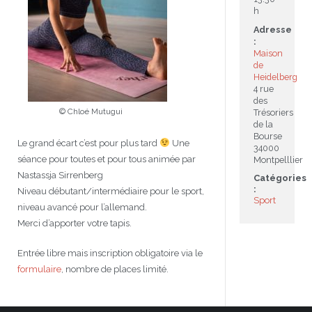
h
JEU
écolotude
Notre équipe
Partenaires institutionnels
Cours enfants / ados
Infos profs d’allemand
Cercle de lecture
Niveaux de base
Adresse
:
Maison
Conseil de mobilité
Jumelage Heidelberg / Montpellier
Coopérations culturelles et pédagogiques
Les Mystères de Heidelberg
Cours particuliers
Infos pour les parents
Onleihe – Prêt en ligne
Equipe de Montpellier
Perfectionnement
Matériel pédagogique
de
Heidelberg
Petites annonces
Plan d’accès
Réseaux franco-allemands en LR
99Ballons
Stages intensifs
Section Internationale Allemand
Coaching individuel
Equipe de Heidelberg
50 ans en 2016
Cours thématiques
Formation des enseignants
4 rue
des
© Chloé Mutugui
Trésoriers
Brieffreunde@correspondants
Réseau d’affaires
Centre d’examens
AbiBac
Point info
Parcourir les annonces
Maison de Montpellier
Atelier de chant
de la
Bourse
Le grand écart c’est pour plus tard
Une
34000
Classe@Klasse
Liens utiles
Inscriptions et tarifs
Volontariat écologique
Rédiger une annonce
Formation professionnelle
séance pour toutes et pour tous animée par
Montpelllier
Nastassja Sirrenberg
Catégories
Inscription à notre newsletter
Tandem linguistique
Opportunités
Inscription pour les classes françaises
:
Niveau débutant/intermédiaire pour le sport,
Sport
niveau avancé pour l’allemand.
Actualités
Anmeldung für deutsche Klassen
Merci d’apporter votre tapis.
Entrée libre mais inscription obligatoire via le
formulaire
, nombre de places limité.