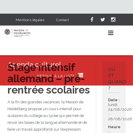
Mentions légales
Contact
Agenda culturel
Stage intensif
OÙ
allemand – pré-
AGENDA CULTUREL

ET
RETOUR À LA LISTE
QUAND
rentrée scolaires
?
APPRENDRE L’ALLEMAND
Événements
Date :
A la fin des grandes vacances, la Maison de
NOS SERVICES
Lieux
Pourquoi apprendre l’allemand
lundi,
Heidelberg propose un cours intensif pour
24/08/2026
-
scolaires du collège au lycée qui permet de
HEIDELBERG & NOUS
Catégories
Cours d’allemand
Bibliothèque
28/08/2026
revoir les bases de la langue allemande et de
Heure
faire un travail approfondi sur l’expression
PARTENAIRES
L’allemand dans le scolaire
Deutsch-französische Corona-Chroniken
Visite en photos
Cours pour adultes
Dernières acquisitions
: