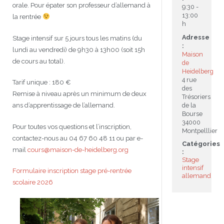
orale. Pour épater son professeur d’allemand à
9:30 -
13:00
la rentrée
JEU
écolotude
Notre équipe
Partenaires institutionnels
Cours enfants / ados
Infos profs d’allemand
Cercle de lecture
Niveaux de base
h
Adresse
Stage intensif sur 5 jours tous les matins (du
Conseil de mobilité
Jumelage Heidelberg / Montpellier
Coopérations culturelles et pédagogiques
Les Mystères de Heidelberg
Cours particuliers
Infos pour les parents
Onleihe – Prêt en ligne
Equipe de Montpellier
Perfectionnement
Matériel pédagogique
:
lundi au vendredi) de 9h30 à 13h00 (soit 15h
Maison
de cours au total).
de
Petites annonces
Plan d’accès
Réseaux franco-allemands en LR
99Ballons
Stages intensifs
Section Internationale Allemand
Coaching individuel
Equipe de Heidelberg
50 ans en 2016
Cours thématiques
Formation des enseignants
Heidelberg
4 rue
Tarif unique : 180 €
Brieffreunde@correspondants
Réseau d’affaires
Centre d’examens
AbiBac
Point info
Parcourir les annonces
Maison de Montpellier
Atelier de chant
des
Remise à niveau après un minimum de deux
Trésoriers
ans d’apprentissage de l’allemand.
de la
Classe@Klasse
Liens utiles
Inscriptions et tarifs
Volontariat écologique
Rédiger une annonce
Formation professionnelle
Bourse
34000
Pour toutes vos questions et l’inscription,
Montpelllier
Inscription à notre newsletter
Tandem linguistique
Opportunités
Inscription pour les classes françaises
contactez-nous au 04 67 60 48 11 ou par e-
Catégories
mail
cours@maison-de-heidelberg.org
:
Actualités
Anmeldung für deutsche Klassen
Stage
intensif
Formulaire inscription stage pré-rentrée
allemand
scolaire 2026