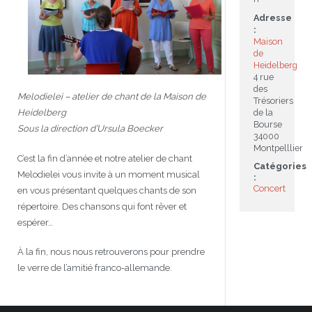
Adresse
JEU
écolotude
Notre équipe
Partenaires institutionnels
Cours enfants / ados
Infos profs d’allemand
Cercle de lecture
Niveaux de base
:
Maison
de
Conseil de mobilité
Jumelage Heidelberg / Montpellier
Coopérations culturelles et pédagogiques
Les Mystères de Heidelberg
Cours particuliers
Infos pour les parents
Onleihe – Prêt en ligne
Equipe de Montpellier
Perfectionnement
Matériel pédagogique
Heidelberg
4 rue
Petites annonces
Plan d’accès
Réseaux franco-allemands en LR
99Ballons
Stages intensifs
Section Internationale Allemand
Coaching individuel
Equipe de Heidelberg
50 ans en 2016
Cours thématiques
Formation des enseignants
des
Melodielei – atelier de chant de la Maison de
Trésoriers
Heidelberg
de la
Brieffreunde@correspondants
Réseau d’affaires
Centre d’examens
AbiBac
Point info
Parcourir les annonces
Maison de Montpellier
Atelier de chant
Bourse
Sous la direction d’Ursula Boecker
34000
Montpelllier
Classe@Klasse
Liens utiles
Inscriptions et tarifs
Volontariat écologique
Rédiger une annonce
Formation professionnelle
C’est la fin d’année et notre atelier de chant
Catégories
Melodielei vous invite à un moment musical
:
Inscription à notre newsletter
Tandem linguistique
Opportunités
Inscription pour les classes françaises
Concert
en vous présentant quelques chants de son
répertoire. Des chansons qui font rêver et
Actualités
Anmeldung für deutsche Klassen
espérer…
À la fin, nous nous retrouverons pour prendre
le verre de l’amitié franco-allemande.