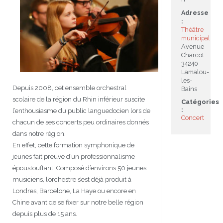
Adresse
JEU
écolotude
Notre équipe
Partenaires institutionnels
Cours enfants / ados
Infos profs d’allemand
Cercle de lecture
Niveaux de base
:
Théâtre
municipal
Conseil de mobilité
Jumelage Heidelberg / Montpellier
Coopérations culturelles et pédagogiques
Les Mystères de Heidelberg
Cours particuliers
Infos pour les parents
Onleihe – Prêt en ligne
Equipe de Montpellier
Perfectionnement
Matériel pédagogique
Avenue
Charcot
Petites annonces
Plan d’accès
Réseaux franco-allemands en LR
99Ballons
Stages intensifs
Section Internationale Allemand
Coaching individuel
Equipe de Heidelberg
50 ans en 2016
Cours thématiques
Formation des enseignants
34240
Lamalou-
les-
Brieffreunde@correspondants
Réseau d’affaires
Centre d’examens
AbiBac
Point info
Parcourir les annonces
Maison de Montpellier
Atelier de chant
Depuis 2008, cet ensemble orchestral
Bains
scolaire de la région du Rhin inférieur suscite
Catégories
Classe@Klasse
Liens utiles
Inscriptions et tarifs
Volontariat écologique
Rédiger une annonce
Formation professionnelle
:
l’enthousiasme du public languedocien lors de
Concert
chacun de ses concerts peu ordinaires donnés
Inscription à notre newsletter
Tandem linguistique
Opportunités
Inscription pour les classes françaises
dans notre région.
En effet, cette formation symphonique de
Actualités
Anmeldung für deutsche Klassen
jeunes fait preuve d’un professionnalisme
époustouflant. Composé d’environs 50 jeunes
musiciens, l’orchestre s’est déjà produit à
Londres, Barcelone, La Haye ou encore en
Chine avant de se fixer sur notre belle région
depuis plus de 15 ans.