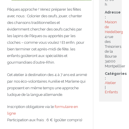
h
Pâques approche ! Venez préparer les fêtes
JEU
écolotude
Notre équipe
Partenaires institutionnels
Cours enfants / ados
Infos profs d’allemand
Cercle de lecture
Niveaux de base
Adresse
avec nous : Colorier des œufs, jouer, chanter
:
Maison
des chansons traditionnelles et
Conseil de mobilité
Jumelage Heidelberg / Montpellier
Coopérations culturelles et pédagogiques
Les Mystères de Heidelberg
Cours particuliers
Infos pour les parents
Onleihe – Prêt en ligne
Equipe de Montpellier
Perfectionnement
Matériel pédagogique
de
évidemment chercher des œufs cachés par
Heidelberg
les lapins de Pâques ou apportés par les
Petites annonces
Plan d’accès
Réseaux franco-allemands en LR
99Ballons
Stages intensifs
Section Internationale Allemand
Coaching individuel
Equipe de Heidelberg
50 ans en 2016
Cours thématiques
Formation des enseignants
4 rue
des
cloches – comme vous voulez ! Et enfin, pour
Trésoriers
bien terminer cet après-midi de fête, les
Brieffreunde@correspondants
Réseau d’affaires
Centre d’examens
AbiBac
Point info
Parcourir les annonces
Maison de Montpellier
Atelier de chant
de la
enfants goûteront aux spécialités et
Bourse
34000
gourmandises d’outre-Rhin.
Classe@Klasse
Liens utiles
Inscriptions et tarifs
Volontariat écologique
Rédiger une annonce
Formation professionnelle
Montpelllier
Catégories
Cet atelier à destination des 4 à 7 ans est animé
Inscription à notre newsletter
Tandem linguistique
Opportunités
Inscription pour les classes françaises
:
par nos éco-volontaires Aurélie et Marlene qui
Atelier
proposent en même temps une approche
Actualités
Anmeldung für deutsche Klassen
Enfants
ludique de la langue allemande.
Inscription obligatoire via le
formulaire en
ligne
Participation aux frais : 6 € (goûter compris)