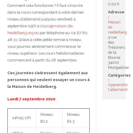
0:00 h
Comment cela fonctionne ? Il faut s’inscrire
JEU
écolotude
Notre équipe
Partenaires institutionnels
Cours enfants / ados
Infos profs d’allemand
Cercle de lecture
Niveaux de base
Adresse
dans le cours correspondant à votre dernier
:
niveau d’allemand jusqu’au vendredi 4
Maison
Conseil de mobilité
Jumelage Heidelberg / Montpellier
Coopérations culturelles et pédagogiques
Les Mystères de Heidelberg
Cours particuliers
Infos pour les parents
Onleihe – Prêt en ligne
Equipe de Montpellier
Perfectionnement
Matériel pédagogique
septembre (15h) à
cours@maison-de-
de
Heidelberg
heidelberg.org
ou par téléphone au 04 67 60
4 rue
Petites annonces
Plan d’accès
Réseaux franco-allemands en LR
99Ballons
Stages intensifs
Section Internationale Allemand
Coaching individuel
Equipe de Heidelberg
50 ans en 2016
Cours thématiques
Formation des enseignants
48 11. Grâce à cette petite remise à niveau,
des
vous pourrez sereinement commencer le
Trésoriers
Brieffreunde@correspondants
Réseau d’affaires
Centre d’examens
AbiBac
Point info
Parcourir les annonces
Maison de Montpellier
Atelier de chant
de la
niveau supérieur. Les cours hebdomadaires
Bourse
commencent à partir du 28 septembre.
34000
Classe@Klasse
Liens utiles
Inscriptions et tarifs
Volontariat écologique
Rédiger une annonce
Formation professionnelle
Montpelllier
Ces journées s’adressent également aux
Catégories
Inscription à notre newsletter
Tandem linguistique
Opportunités
Inscription pour les classes françaises
personnes qui veulent essayer un cours à
:
Apprendre
la Maison de Heidelberg.
l'allemand
Actualités
Anmeldung für deutsche Klassen
Lundi 7 septembre 2020
Niveau
Niveau
14h45-17h
B1.2
B1.3