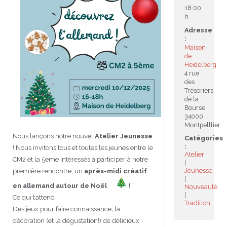
18:00
h
JEU
écolotude
Notre équipe
Partenaires institutionnels
Cours enfants / ados
Infos profs d’allemand
Cercle de lecture
Niveaux de base
Adresse
:
Conseil de mobilité
Jumelage Heidelberg / Montpellier
Coopérations culturelles et pédagogiques
Les Mystères de Heidelberg
Cours particuliers
Infos pour les parents
Onleihe – Prêt en ligne
Equipe de Montpellier
Perfectionnement
Matériel pédagogique
Maison
de
Petites annonces
Plan d’accès
Réseaux franco-allemands en LR
99Ballons
Stages intensifs
Section Internationale Allemand
Coaching individuel
Equipe de Heidelberg
50 ans en 2016
Cours thématiques
Formation des enseignants
Heidelberg
4 rue
des
Brieffreunde@correspondants
Réseau d’affaires
Centre d’examens
AbiBac
Point info
Parcourir les annonces
Maison de Montpellier
Atelier de chant
Trésoriers
de la
Bourse
Classe@Klasse
Liens utiles
Inscriptions et tarifs
Volontariat écologique
Rédiger une annonce
Formation professionnelle
34000
Montpelllier
Inscription à notre newsletter
Tandem linguistique
Opportunités
Inscription pour les classes françaises
Nous lançons notre nouvel
Atelier Jeunesse
Catégories
:
! Nous invitons tous et toutes les jeunes entre le
Atelier
Actualités
Anmeldung für deutsche Klassen
CM2 et la 5ème
intéressés à participer à notre
Jeunesse
première rencontre, un
après-midi créatif
en allemand autour de Noël
!
Nouveauté
Ce qui t’attend :
Tradition
Des jeux pour faire connaissance, la
décoration (et la dégustation!) de délicieux