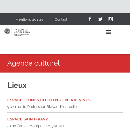
Mentions légales
Contact
Agenda culturel
AGENDA CULTUREL
Lieux
APPRENDRE L’ALLEMAND
Événements
NOS SERVICES
ESPACE JEUNES CITOYENS - PIERREVIVES
Lieux
Pourquoi apprendre l’allemand
907 rue du Professeur Blayac, Montpellier
HEIDELBERG & NOUS
Catégories
Cours d’allemand
Bibliothèque
ESPACE SAINT-RAVY
2 rue Cauzit, Montpelllier, 34000
PARTENAIRES
L’allemand dans le scolaire
Deutsch-französische Corona-Chroniken
Visite en photos
Cours pour adultes
Dernières acquisitions