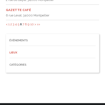
GAZETTE CAFÉ
6 rue Levat, 34000 Montpellier
<
1
2
3
4
5
6
7
8
9
10
>
>>
ÉVÉNEMENTS
LIEUX
CATÉGORIES