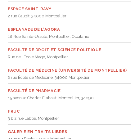
ESPACE SAINT-RAVY
JEU
écolotude
Notre équipe
Partenaires institutionnels
Cours enfants / ados
Infos profs d’allemand
Cercle de lecture
Niveaux de base
2 rue Cauzit, 34000 Montpellier
Conseil de mobilité
Jumelage Heidelberg / Montpellier
Coopérations culturelles et pédagogiques
Les Mystères de Heidelberg
Cours particuliers
Infos pour les parents
Onleihe – Prêt en ligne
Equipe de Montpellier
Perfectionnement
Matériel pédagogique
ESPLANADE DE L'AGORA
18 Rue Sainte-Ursule, Montpellier, Occitanie
Petites annonces
Plan d’accès
Réseaux franco-allemands en LR
99Ballons
Stages intensifs
Section Internationale Allemand
Coaching individuel
Equipe de Heidelberg
50 ans en 2016
Cours thématiques
Formation des enseignants
FACULTE DE DROIT ET SCIENCE POLITIQUE
Brieffreunde@correspondants
Réseau d’affaires
Centre d’examens
AbiBac
Point info
Parcourir les annonces
Maison de Montpellier
Atelier de chant
Rue de l’École Mage, Montpellier
Classe@Klasse
Liens utiles
Inscriptions et tarifs
Volontariat écologique
Rédiger une annonce
Formation professionnelle
FACULTÉ DE MÉDECINE (UNIVERSITÉ DE MONTPELLIER)
2 rue École de Médecine, 34000 Montpellier
Inscription à notre newsletter
Tandem linguistique
Opportunités
Inscription pour les classes françaises
FACULTÉ DE PHARMACIE
Actualités
Anmeldung für deutsche Klassen
15 avenue Charles Flahaut, Montpellier, 34090
FRUC
3 biz rue Labbé, Montpellier
GALERIE EN TRAITS LIBRES
2 rue du Bayle, 34000 Montpellier